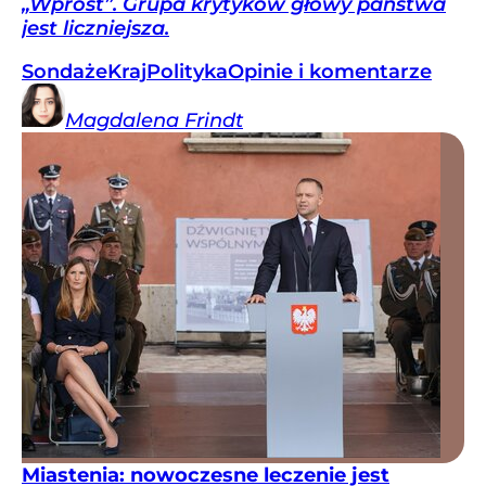
„Wprost”. Grupa krytyków głowy państwa
jest liczniejsza.
Sondaże
Kraj
Polityka
Opinie i komentarze
Magdalena
Frindt
Miastenia: nowoczesne leczenie jest