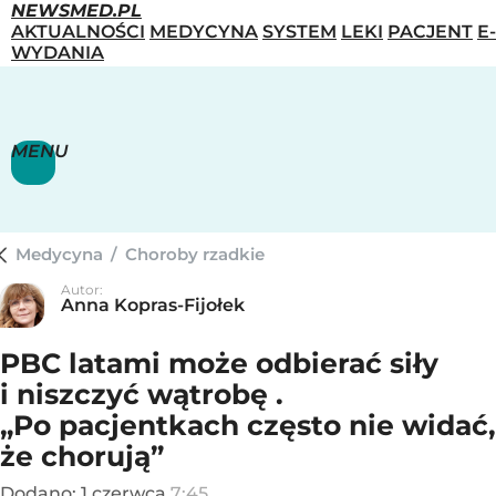
NEWSMED.PL
AKTUALNOŚCI
MEDYCYNA
SYSTEM
LEKI
PACJENT
E-
WYDANIA
MENU
Medycyna
/
Choroby rzadkie
Autor:
Anna Kopras-Fijołek
PBC latami może odbierać siły
i niszczyć wątrobę .
„Po pacjentkach często nie widać,
że chorują”
Dodano:
1
czerwca
7:45