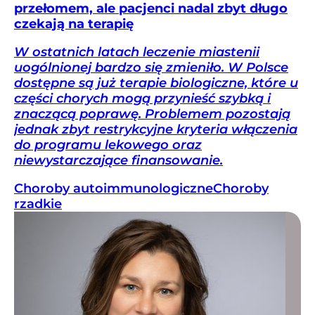
przełomem, ale pacjenci nadal zbyt długo
czekają na terapię
W ostatnich latach leczenie miastenii
uogólnionej bardzo się zmieniło. W Polsce
dostępne są już terapie biologiczne, które u
części chorych mogą przynieść szybką i
znaczącą poprawę. Problemem pozostają
jednak zbyt restrykcyjne kryteria włączenia
do programu lekowego oraz
niewystarczające finansowanie.
Choroby autoimmunologiczne
Choroby
rzadkie