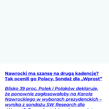
Nawrocki ma szansę na drugą kadencję?
Tak ocenili go Polacy. Sondaż dla „Wprost”
Blisko 39 proc. Polek i Polaków deklaruje,
że ponownie zagłosowałoby na Karola
Nawrockiego w wyborach prezydenckich –
wynika z sondażu SW Research dla