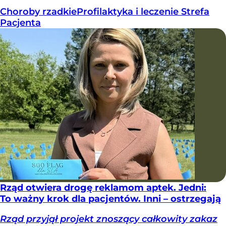
Choroby rzadkie
Profilaktyka i leczenie
Strefa
Pacjenta
Rząd otwiera drogę reklamom aptek. Jedni:
To ważny krok dla pacjentów. Inni – ostrzegają
Rząd przyjął projekt znoszący całkowity zakaz