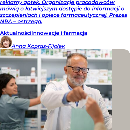
reklamy aptek. Organizacje pracodawców
mówią o łatwiejszym dostępie do informacji o
szczepieniach i opiece farmaceutycznej. Prezes
NRA – ostrzega.
Aktualności
Innowacje i farmacja
Anna
Kopras-Fijołek