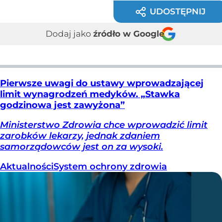
UDOSTĘPNIJ
Dodaj jako
źródło w Google
Pierwsze uwagi do ustawy wprowadzającej
limit wynagrodzeń medyków. „Stawka
godzinowa jest zawyżona”
Ministerstwo Zdrowia chce wprowadzić limit
zarobków lekarzy, jednak zdaniem
samorządowców jest on za wysoki.
Aktualności
System ochrony zdrowia