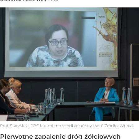
Prof. Sikorska: „PBC latami może odbierać siły i sen”
Źródło:
Wprost
Pierwotne zapalenie dróg żółciowych