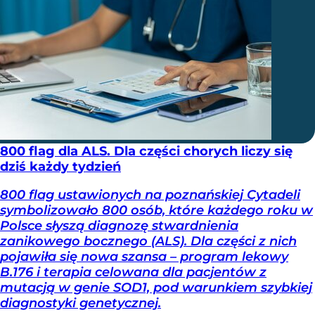
800 flag dla ALS. Dla części chorych liczy się
dziś każdy tydzień
800 flag ustawionych na poznańskiej Cytadeli
symbolizowało 800 osób, które każdego roku w
Polsce słyszą diagnozę stwardnienia
zanikowego bocznego (ALS). Dla części z nich
pojawiła się nowa szansa – program lekowy
B.176 i terapia celowana dla pacjentów z
mutacją w genie SOD1, pod warunkiem szybkiej
diagnostyki genetycznej.