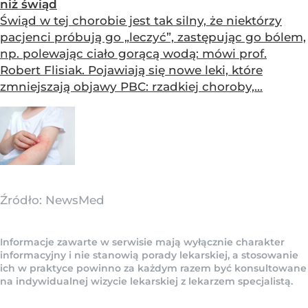
niż świąd
Świąd w tej chorobie jest tak silny, że niektórzy
pacjenci próbują go „leczyć”, zastępując go bólem,
np. polewając ciało gorącą wodą: mówi prof.
Robert Flisiak. Pojawiają się nowe leki, które
zmniejszają objawy PBC: rzadkiej choroby,...
Źródło:
NewsMed
Informacje zawarte w serwisie mają wyłącznie charakter
informacyjny i nie stanowią porady lekarskiej, a stosowanie
ich w praktyce powinno za każdym razem być konsultowane
na indywidualnej wizycie lekarskiej z lekarzem specjalistą.