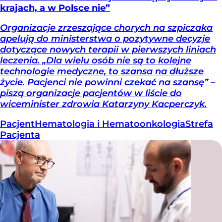
krajach, a w Polsce nie”
Organizacje zrzeszające chorych na szpiczaka
apelują do ministerstwa o pozytywne decyzje
dotyczące nowych terapii w pierwszych liniach
leczenia. „Dla wielu osób nie są to kolejne
technologie medyczne, to szansa na dłuższe
życie. Pacjenci nie powinni czekać na szansę” –
piszą organizacje pacjentów w liście do
wiceminister zdrowia Katarzyny Kacperczyk.
Pacjent
Hematologia i Hematoonkologia
Strefa
Pacjenta