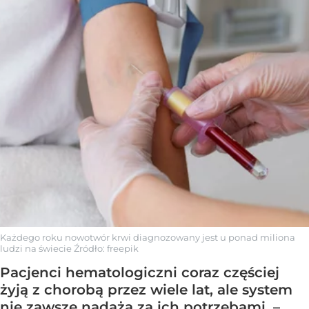
Każdego roku nowotwór krwi diagnozowany jest u ponad miliona
ludzi na świecie
Źródło:
freepik
Pacjenci hematologiczni coraz częściej
żyją z chorobą przez wiele lat, ale system
nie zawsze nadąża za ich potrzebami. –