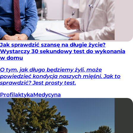
Jak sprawdzić szansę na długie życie?
Wystarczy 30 sekundowy test do wykonania
w domu
O tym, jak długo będziemy żyli, może
powiedzieć kondycja naszych mięśni. Jak to
sprawdzić? Jest prosty test.
Profilaktyka
Medycyna