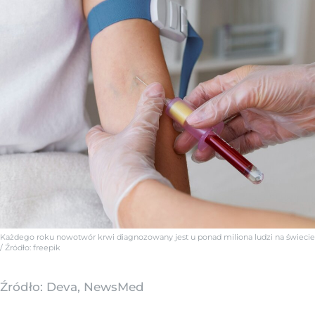
Każdego roku nowotwór krwi diagnozowany jest u ponad miliona ludzi na świecie
/ Źródło:
freepik
Źródło:
Deva, NewsMed