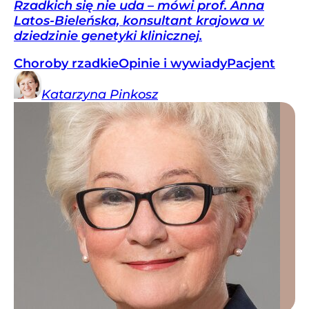
Rzadkich się nie uda – mówi prof. Anna
Latos-Bieleńska, konsultant krajowa w
dziedzinie genetyki klinicznej.
Choroby rzadkie
Opinie i wywiady
Pacjent
Katarzyna
Pinkosz