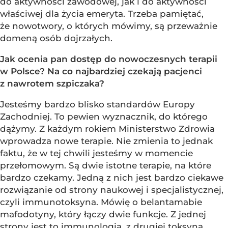
do aktywności zawodowej, jak i do aktywności
właściwej dla życia emeryta. Trzeba pamiętać,
że nowotwory, o których mówimy, są przeważnie
domeną osób dojrzałych.
Jak ocenia pan dostęp do nowoczesnych terapii
w Polsce? Na co najbardziej czekają pacjenci
z nawrotem szpiczaka?
Jesteśmy bardzo blisko standardów Europy
Zachodniej. To pewien wyznacznik, do którego
dążymy. Z każdym rokiem Ministerstwo Zdrowia
wprowadza nowe terapie. Nie zmienia to jednak
faktu, że w tej chwili jesteśmy w momencie
przełomowym. Są dwie istotne terapie, na które
bardzo czekamy. Jedną z nich jest bardzo ciekawe
rozwiązanie od strony naukowej i specjalistycznej,
czyli immunotoksyna. Mówię o belantamabie
mafodotyny, który łączy dwie funkcje. Z jednej
strony jest to immunologia, z drugiej toksyna,