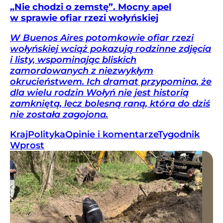
„Nie chodzi o zemstę”. Mocny apel
w sprawie ofiar rzezi wołyńskiej
W Buenos Aires potomkowie ofiar rzezi
wołyńskiej wciąż pokazują rodzinne zdjęcia
i listy, wspominając bliskich
zamordowanych z niezwykłym
okrucieństwem. Ich dramat przypomina, że
dla wielu rodzin Wołyń nie jest historią
zamkniętą, lecz bolesną raną, która do dziś
nie została zagojona.
Kraj
Polityka
Opinie i komentarze
Tygodnik
Wprost