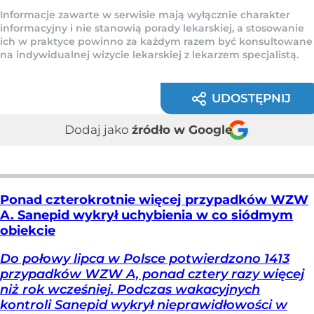
Informacje zawarte w serwisie mają wyłącznie charakter
informacyjny i nie stanowią porady lekarskiej, a stosowanie
ich w praktyce powinno za każdym razem być konsultowane
na indywidualnej wizycie lekarskiej z lekarzem specjalistą.
UDOSTĘPNIJ
Dodaj jako
źródło w Google
Ponad czterokrotnie więcej przypadków WZW
A. Sanepid wykrył uchybienia w co siódmym
obiekcie
Do połowy lipca w Polsce potwierdzono 1413
przypadków WZW A, ponad cztery razy więcej
niż rok wcześniej. Podczas wakacyjnych
kontroli Sanepid wykrył nieprawidłowości w