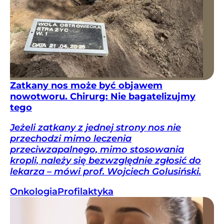
Zatkany nos może być objawem
nowotworu. Chirurg: Nie bagatelizujmy
tego
Jeżeli zatkany z jednej strony nos nie
przechodzi mimo leczenia
przeciwzapalnego, mimo stosowania
kropli, należy się bezwzględnie zgłosić do
lekarza – mówi prof. Wojciech Golusiński.
Onkologia
Profilaktyka