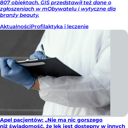
807 obiektach. GIS przedstawił też dane o
zgłoszeniach w mObywatelu i wytyczne dla
branży beauty.
Aktualności
Profilaktyka i leczenie
Apel pacjentów: „Nie ma nic gorszego
niż świadomość, że lek jest dostępny w innych