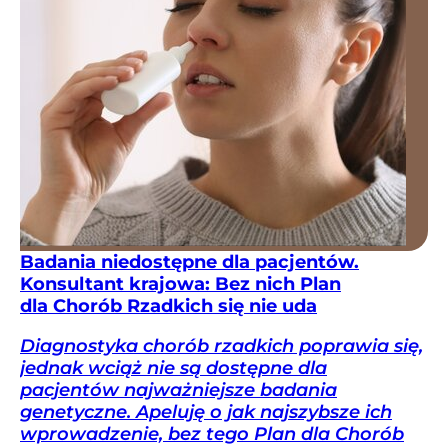
Badania niedostępne dla pacjentów.
Konsultant krajowa: Bez nich Plan
dla Chorób Rzadkich się nie uda
Diagnostyka chorób rzadkich poprawia się,
jednak wciąż nie są dostępne dla
pacjentów najważniejsze badania
genetyczne. Apeluję o jak najszybsze ich
wprowadzenie, bez tego Plan dla Chorób