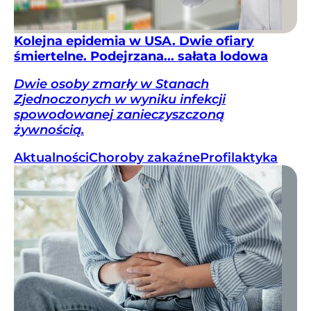
Kolejna epidemia w USA. Dwie ofiary
śmiertelne. Podejrzana... sałata lodowa
Dwie osoby zmarły w Stanach
Zjednoczonych w wyniku infekcji
spowodowanej zanieczyszczoną
żywnością.
Aktualności
Choroby zakaźne
Profilaktyka