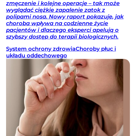
zmęczenie i kolejne operacje – tak może
wyglądać ciężkie zapalenie zatok z
polipami nosa. Nowy raport pokazuje, jak
choroba wpływa na codzienne życie
pacjentów i dlaczego eksperci apelują o
szybszy dostęp do terapii biologicznych.
System ochrony zdrowia
Choroby płuc i
układu oddechowego