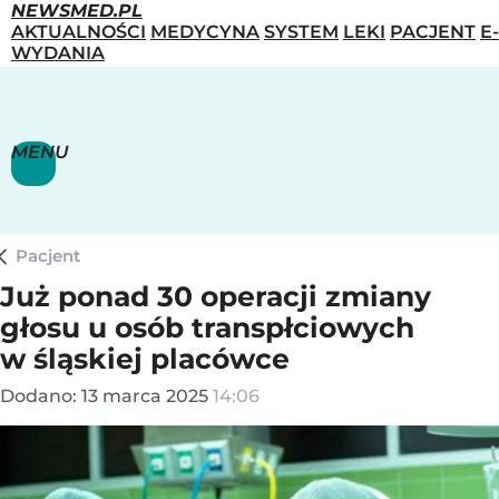
NEWSMED.PL
AKTUALNOŚCI
MEDYCYNA
SYSTEM
LEKI
PACJENT
E-
WYDANIA
MENU
Pacjent
Już ponad 30 operacji zmiany
głosu u osób transpłciowych
w śląskiej placówce
Dodano:
13
marca
2025
14:06