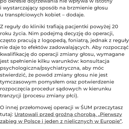
po okresie dojrzewania nie wpływa w istotny
i wystarczający sposób na brzmienie głosu
u transpłciowych kobiet – dodaje.
Z reguły do kliniki trafiają pacjentki powyżej 20
roku życia. Nim podejmą decyzję do operacji,
często pracują z logopedą, foniatrą, jednak z reguły
nie daje to efektów zadowalających. Aby rozpocząć
kwalifikację do operacji zmiany głosu, wymagane
jest spełnienie kilku warunków: konsultacja
psychologiczna/psychiatryczna, aby móc
stwierdzić, że powód zmiany głosu nie jest
tymczasowym pomysłem oraz potwierdzenie
rozpoczęcia procedur sądowych w kierunku
tranzycji (procesu zmiany płci).
O innej przełomowej operacji w ŚUM przeczytasz
tutaj:
Uratowali przed groźną chorobą. „Pierwszy
zabieg w Polsce i jeden z nielicznych w Europie”
.