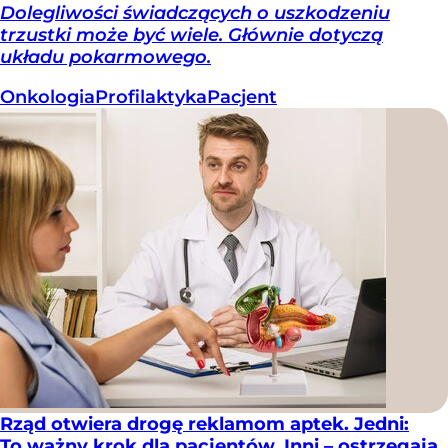
Dolegliwości świadczących o uszkodzeniu
trzustki może być wiele. Głównie dotyczą
układu pokarmowego.
Onkologia
Profilaktyka
Pacjent
Rząd otwiera drogę reklamom aptek. Jedni:
To ważny krok dla pacjentów. Inni – ostrzegają