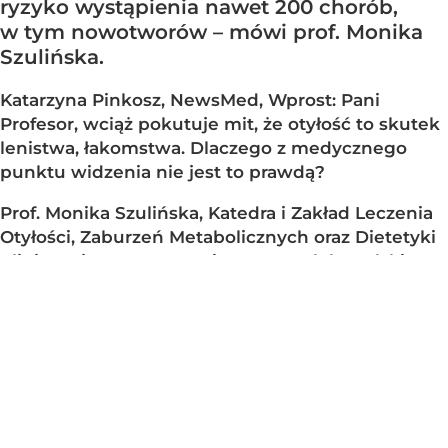
ryzyko wystąpienia nawet 200 chorób,
w tym nowotworów – mówi prof. Monika
Szulińska.
Katarzyna Pinkosz, NewsMed, Wprost: Pani
Profesor, wciąż pokutuje mit, że otyłość to skutek
lenistwa, łakomstwa. Dlaczego z medycznego
punktu widzenia nie jest to prawdą?
Prof. Monika Szulińska, Katedra i Zakład Leczenia
Otyłości, Zaburzeń Metabolicznych oraz Dietetyki
Klinicznej UM w Poznaniu, prezes elekt Polskiego
Towarzystwa Leczenia Otyłości:
Od ponad 5 lat
Polskie Towarzystwo Leczenia Otyłości szeroko
edukuje, że otyłość jest chorobą tak, jak inne.
To choroba przewlekła, z tendencją do nawrotów,
która samoistnie nie ustąpi. Zgodnie
z obowiązującą wiedzą medyczną choroby się
leczy. Przewlekłe choroby...