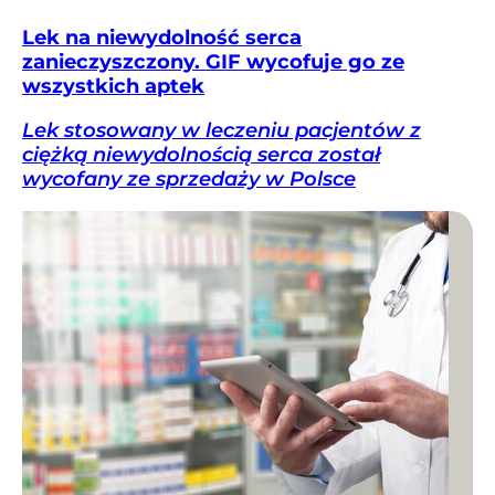
Lek na niewydolność serca
zanieczyszczony. GIF wycofuje go ze
wszystkich aptek
Lek stosowany w leczeniu pacjentów z
ciężką niewydolnością serca został
wycofany ze sprzedaży w Polsce