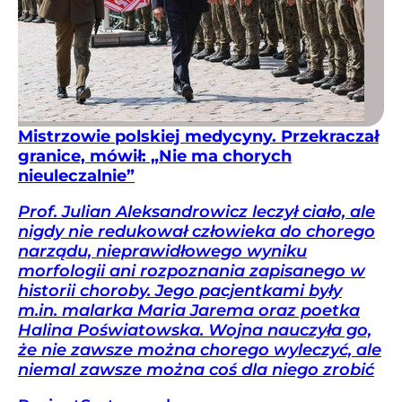
Mistrzowie polskiej medycyny. Przekraczał
granice, mówił: „Nie ma chorych
nieuleczalnie”
Prof. Julian Aleksandrowicz leczył ciało, ale
nigdy nie redukował człowieka do chorego
narządu, nieprawidłowego wyniku
morfologii ani rozpoznania zapisanego w
historii choroby. Jego pacjentkami były
m.in. malarka Maria Jarema oraz poetka
Halina Poświatowska. Wojna nauczyła go,
że nie zawsze można chorego wyleczyć, ale
niemal zawsze można coś dla niego zrobić