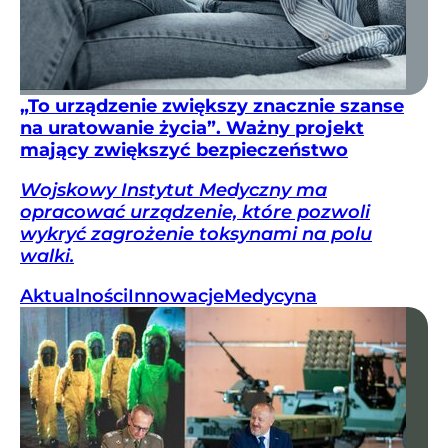
„To urządzenie zwiększy znacznie szanse
na uratowanie życia”. Ważny projekt
mający zwiększyć bezpieczeństwo
Wojskowy Instytut Medyczny ma
opracować urządzenie, które pozwoli
wykryć zagrożenie toksynami na polu
walki.
Aktualności
Innowacje
Medycyna