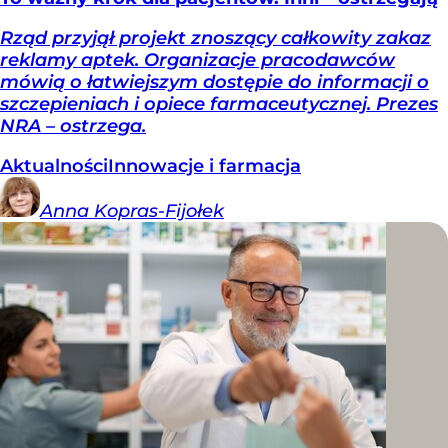
Rząd przyjął projekt znoszący całkowity zakaz
reklamy aptek. Organizacje pracodawców
mówią o łatwiejszym dostępie do informacji o
szczepieniach i opiece farmaceutycznej. Prezes
NRA – ostrzega.
Aktualności
Innowacje i farmacja
Anna
Kopras-Fijołek