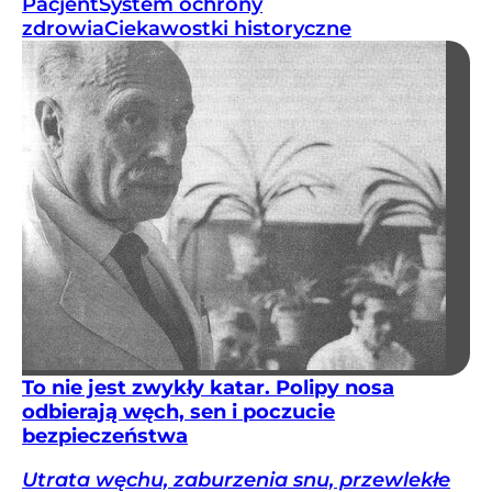
Pacjent
System ochrony
zdrowia
Ciekawostki historyczne
To nie jest zwykły katar. Polipy nosa
odbierają węch, sen i poczucie
bezpieczeństwa
Utrata węchu, zaburzenia snu, przewlekłe