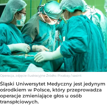
Operacja, zdjęcie ilustracyjne
Źródło:
Pixabay
/
sasint
Śląski Uniwersytet Medyczny jest jedynym
ośrodkiem w Polsce, który przeprowadza
operacje zmieniające głos u osób
transpłciowych.