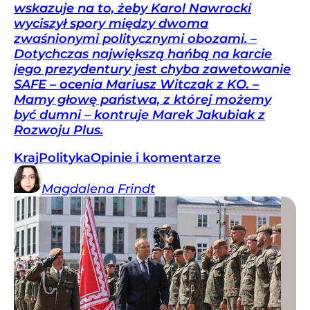
wskazuje na to, żeby Karol Nawrocki
wyciszył spory między dwoma
zwaśnionymi politycznymi obozami. –
Dotychczas największą hańbą na karcie
jego prezydentury jest chyba zawetowanie
SAFE – ocenia Mariusz Witczak z KO. –
Mamy głowę państwa, z której możemy
być dumni – kontruje Marek Jakubiak z
Rozwoju Plus.
Kraj
Polityka
Opinie i komentarze
Magdalena
Frindt