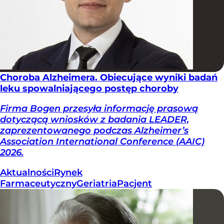
Choroba Alzheimera. Obiecujące wyniki badań
leku spowalniającego postęp choroby
Firma Bogen przesyła informację prasową
dotyczącą wniosków z badania LEADER,
zaprezentowanego podczas Alzheimer’s
Association International Conference (AAIC)
2026.
Aktualności
Rynek
Farmaceutyczny
Geriatria
Pacjent