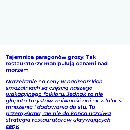
Tajemnica paragonów grozy. Tak
restauratorzy manipulują cenami nad
morzem
Narzekanie na ceny w nadmorskich
smażalniach są częścią naszego
wakacyjnego folkloru. Jednak to nie
głupota turystów, naiwność ani niezdolność
mnożenia i dodawania do stu. To
przemyślana, ale nie do końca uczciwa
strategia restauratorów ukrywających
ceny.