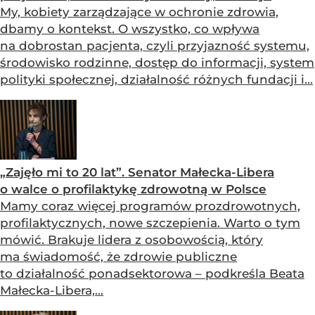
My, kobiety zarządzające w ochronie zdrowia,
dbamy o kontekst. O wszystko, co wpływa
na dobrostan pacjenta, czyli przyjazność systemu,
środowisko rodzinne, dostęp do informacji, system
polityki społecznej, działalność różnych fundacji i...
„Zajęło mi to 20 lat”. Senator Małecka-Libera
o walce o profilaktykę zdrowotną w Polsce
Mamy coraz więcej programów prozdrowotnych,
profilaktycznych, nowe szczepienia. Warto o tym
mówić. Brakuje lidera z osobowością, który
ma świadomość, że zdrowie publiczne
to działalność ponadsektorowa – podkreśla Beata
Małecka-Libera,...