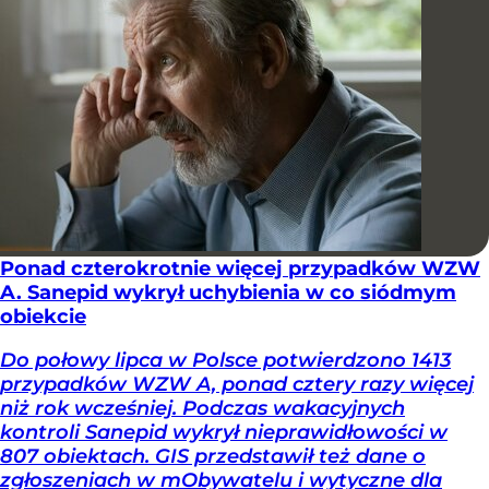
Ponad czterokrotnie więcej przypadków WZW
A. Sanepid wykrył uchybienia w co siódmym
obiekcie
Do połowy lipca w Polsce potwierdzono 1413
przypadków WZW A, ponad cztery razy więcej
niż rok wcześniej. Podczas wakacyjnych
kontroli Sanepid wykrył nieprawidłowości w
807 obiektach. GIS przedstawił też dane o
zgłoszeniach w mObywatelu i wytyczne dla