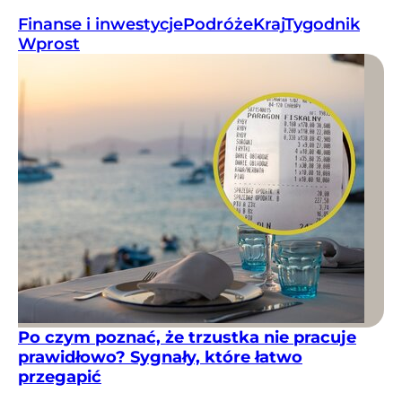
Finanse i inwestycje
Podróże
Kraj
Tygodnik
Wprost
Po czym poznać, że trzustka nie pracuje
prawidłowo? Sygnały, które łatwo
przegapić