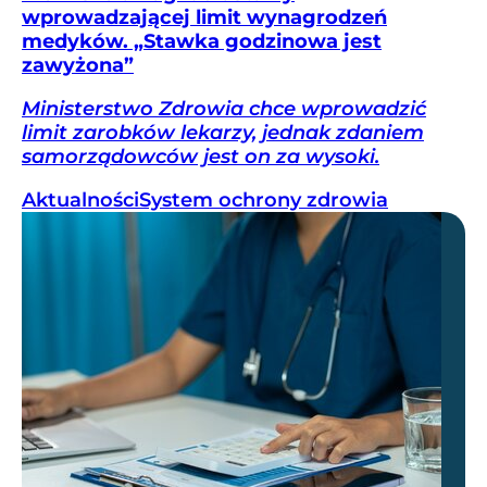
wprowadzającej limit wynagrodzeń
medyków. „Stawka godzinowa jest
zawyżona”
Ministerstwo Zdrowia chce wprowadzić
limit zarobków lekarzy, jednak zdaniem
samorządowców jest on za wysoki.
Aktualności
System ochrony zdrowia