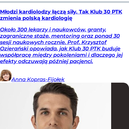
Młodzi kardiolodzy łączą siły. Tak Klub 30 PTK
zmienia polską kardiologię
Około 300 lekarzy i naukowców, granty,
zagraniczne staże, mentoring oraz ponad 30
sesji naukowych rocznie. Prof. Krzysztof
Ozierański opowiada, jak Klub 30 PTK buduje
współpracę między pokoleniami i dlaczego jej
efekty odczuwają później pacjenci.
Anna
Kopras-Fijołek