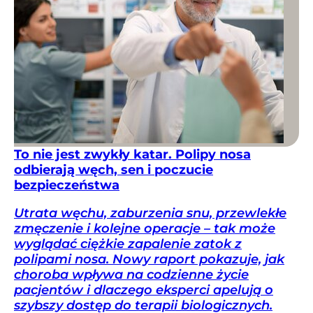
To nie jest zwykły katar. Polipy nosa
odbierają węch, sen i poczucie
bezpieczeństwa
Utrata węchu, zaburzenia snu, przewlekłe
zmęczenie i kolejne operacje – tak może
wyglądać ciężkie zapalenie zatok z
polipami nosa. Nowy raport pokazuje, jak
choroba wpływa na codzienne życie
pacjentów i dlaczego eksperci apelują o
szybszy dostęp do terapii biologicznych.