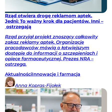
Rząd otwiera drogę reklamom aptek.
Jedni: To ważny krok dla pacjentów. Inni –
ostrzegają
Rząd przyjął projekt znoszący całkowity
zakaz reklamy aptek. Organizacje
pracodawców mówią o łatwiejszym
dostępie do informacji o szczepieniach i
opiece farmaceutycznej. Prezes NRA –
ostrzega.
Aktualności
Innowacje i farmacja
Anna
Kopras-Fijołek