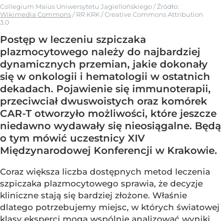
Collegium Maius Uniwersytetu Jagiellońskiego
/ Źródło:
Wikimedia Commons
/
RR KRK / Creative Commons Attribution
3.0
Postęp w leczeniu szpiczaka
plazmocytowego należy do najbardziej
dynamicznych przemian, jakie dokonały
się w onkologii i hematologii w ostatnich
dekadach. Pojawienie się immunoterapii,
przeciwciał dwuswoistych oraz komórek
CAR-T otworzyło możliwości, które jeszcze
niedawno wydawały się nieosiągalne. Będą
o tym mówić uczestnicy XIV
Międzynarodowej Konferencji w Krakowie.
Coraz większa liczba dostępnych metod leczenia
szpiczaka plazmocytowego sprawia, że decyzje
kliniczne stają się bardziej złożone. Właśnie
dlatego potrzebujemy miejsc, w których światowej
klasy eksperci mogą wspólnie analizować wyniki