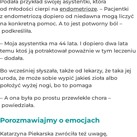
Podała przykład swojej asystentki, która
od młodości cierpi na
endometriozę
. – Pacjentki
z endometriozą dopiero od niedawna mogą liczyć
na konkretną pomoc. A to jest potworny ból –
podkreśliła.
– Moja asystentka ma 44 lata. I dopiero dwa lata
temu ktoś ją potraktował poważnie w tym leczeniu
– dodała.
Bo wcześniej słyszała, także od lekarzy, że taka jej
uroda, że może sobie wypić jakieś zioła albo
położyć wyżej nogi, bo to pomaga
– A ona była po prostu przewlekle chora –
powiedziała.
Porozmawiajmy o emocjach
Katarzyna Piekarska zwróciła też uwagę,