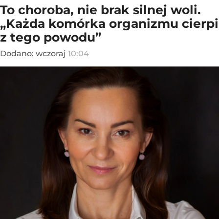
To choroba, nie brak silnej woli.
„Każda komórka organizmu cierpi
z tego powodu”
Dodano:
wczoraj
10:04