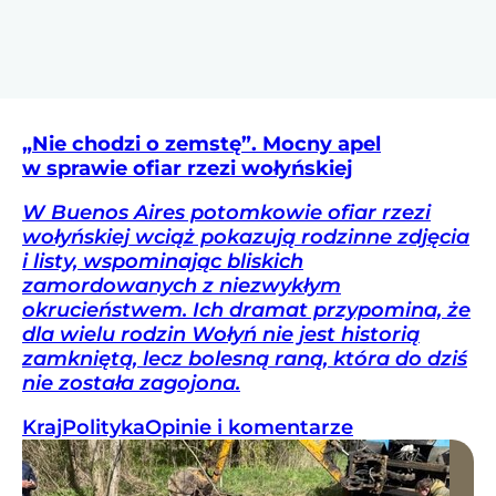
„Nie chodzi o zemstę”. Mocny apel
w sprawie ofiar rzezi wołyńskiej
W Buenos Aires potomkowie ofiar rzezi
wołyńskiej wciąż pokazują rodzinne zdjęcia
i listy, wspominając bliskich
zamordowanych z niezwykłym
okrucieństwem. Ich dramat przypomina, że
dla wielu rodzin Wołyń nie jest historią
zamkniętą, lecz bolesną raną, która do dziś
nie została zagojona.
Kraj
Polityka
Opinie i komentarze