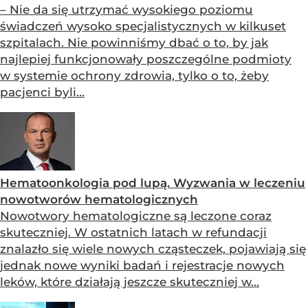
– Nie da się utrzymać wysokiego poziomu
świadczeń wysoko specjalistycznych w kilkuset
szpitalach. Nie powinniśmy dbać o to, by jak
najlepiej funkcjonowały poszczególne podmioty
w systemie ochrony zdrowia, tylko o to, żeby
pacjenci byli...
Hematoonkologia pod lupą. Wyzwania w leczeniu
nowotworów hematologicznych
Nowotwory hematologiczne są leczone coraz
skuteczniej. W ostatnich latach w refundacji
znalazło się wiele nowych cząsteczek, pojawiają się
jednak nowe wyniki badań i rejestracje nowych
leków, które działają jeszcze skuteczniej w...