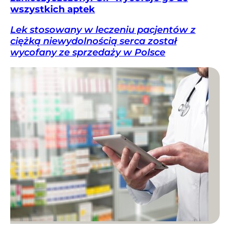
wszystkich aptek
Lek stosowany w leczeniu pacjentów z
ciężką niewydolnością serca został
wycofany ze sprzedaży w Polsce