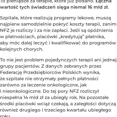
To pieniądze za terapie, które już podano.
Łączna
wartość tych świadczeń sięga niemal 16 mld zł.
Szpitale, które realizują programy lekowe, muszą
najpierw samodzielnie pokryć koszty terapii, zanim
NFZ je rozliczy i za nie zapłaci. Jeśli są opóźnienia
w płatnościach, placówki „kredytują” płatnika,
aby móc dalej leczyć i kwalifikować do programów
kolejnych chorych.
To nie jest problem pojedynczych terapii ani jednej
grupy pacjentów. Z danych zebranych przez
Federację Przedsiębiorców Polskich wynika,
że szpitale nie otrzymały pełnych płatności
zarówno za leczenie onkologiczne, jak
i nieonkologiczne. Do tej pory NFZ rozliczył
niespełna 14 mld zł za ubiegły rok. Na pozostałe
środki placówki wciąż czekają, a zaległości dotyczą
również drugiego i trzeciego kwartału ubiegłego
roku.