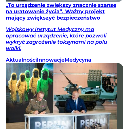
„To urządzenie zwiększy znacznie szanse
na uratowanie życia”. Ważny projekt
mający zwiększyć bezpieczeństwo
Wojskowy Instytut Medyczny ma
opracować urządzenie, które pozwoli
wykryć zagrożenie toksynami na polu
walki.
Aktualności
Innowacje
Medycyna