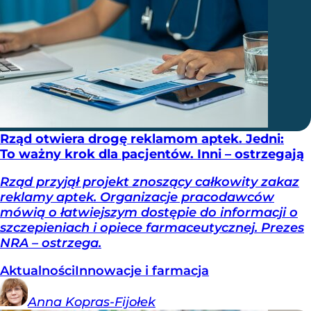
Rząd otwiera drogę reklamom aptek. Jedni:
To ważny krok dla pacjentów. Inni – ostrzegają
Rząd przyjął projekt znoszący całkowity zakaz
reklamy aptek. Organizacje pracodawców
mówią o łatwiejszym dostępie do informacji o
szczepieniach i opiece farmaceutycznej. Prezes
NRA – ostrzega.
Aktualności
Innowacje i farmacja
Anna
Kopras-Fijołek