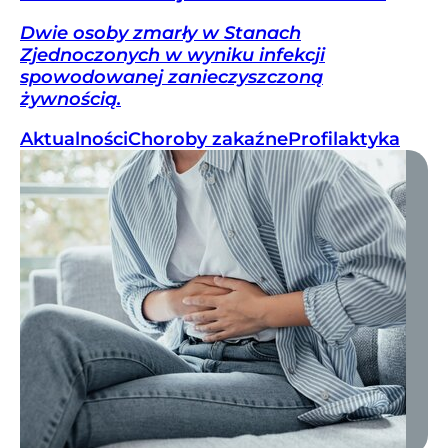
Dwie osoby zmarły w Stanach
Zjednoczonych w wyniku infekcji
spowodowanej zanieczyszczoną
żywnością.
Aktualności
Choroby zakaźne
Profilaktyka