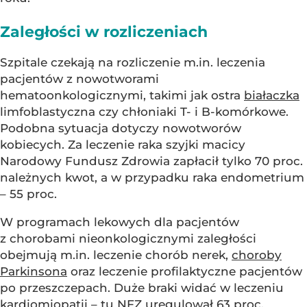
Zaległości w rozliczeniach
Szpitale czekają na rozliczenie m.in. leczenia
pacjentów z nowotworami
hematoonkologicznymi, takimi jak ostra
białaczka
limfoblastyczna czy chłoniaki T- i B-komórkowe.
Podobna sytuacja dotyczy nowotworów
kobiecych. Za leczenie raka szyjki macicy
Narodowy Fundusz Zdrowia zapłacił tylko 70 proc.
należnych kwot, a w przypadku raka endometrium
– 55 proc.
W programach lekowych dla pacjentów
z chorobami nieonkologicznymi zaległości
obejmują m.in. leczenie chorób nerek,
choroby
Parkinsona
oraz leczenie profilaktyczne pacjentów
po przeszczepach. Duże braki widać w leczeniu
kardiomiopatii – tu NFZ uregulował 63 proc.