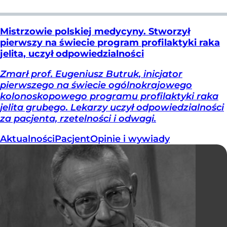
Mistrzowie polskiej medycyny. Stworzył
pierwszy na świecie program profilaktyki raka
jelita, uczył odpowiedzialności
Zmarł prof. Eugeniusz Butruk, inicjator
pierwszego na świecie ogólnokrajowego
kolonoskopowego programu profilaktyki raka
jelita grubego. Lekarzy uczył odpowiedzialności
za pacjenta, rzetelności i odwagi.
Aktualności
Pacjent
Opinie i wywiady