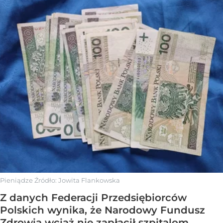
Pieniądze
Źródło:
Jowita Flankowska
Z danych Federacji Przedsiębiorców
Polskich wynika, że Narodowy Fundusz
Zdrowia wciąż nie zapłacił szpitalom