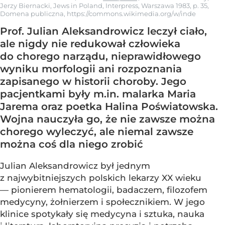
Jerzy Biernacki, Jews in Poland, Interpress, Warszawa 1983, p. 35,
Domena publiczna, https://commons.wikimedia.org/w/inde
Prof. Julian Aleksandrowicz leczył ciało,
ale nigdy nie redukował człowieka
do chorego narządu, nieprawidłowego
wyniku morfologii ani rozpoznania
zapisanego w historii choroby. Jego
pacjentkami były m.in. malarka Maria
Jarema oraz poetka Halina Poświatowska.
Wojna nauczyła go, że nie zawsze można
chorego wyleczyć, ale niemal zawsze
można coś dla niego zrobić
Julian Aleksandrowicz był jednym
z najwybitniejszych polskich lekarzy XX wieku
— pionierem hematologii, badaczem, filozofem
medycyny, żołnierzem i społecznikiem. W jego
klinice spotykały się medycyna i sztuka, nauka