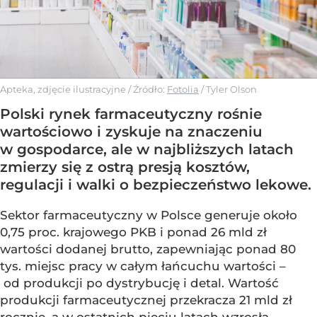
Apteka, zdjęcie ilustracyjne
/ Źródło:
Fotolia
/
Tyler Olson
Polski rynek farmaceutyczny rośnie
wartościowo i zyskuje na znaczeniu
w gospodarce, ale w najbliższych latach
zmierzy się z ostrą presją kosztów,
regulacji i walki o bezpieczeństwo lekowe.
Sektor farmaceutyczny w Polsce generuje około
0,75 proc. krajowego PKB i ponad 26 mld zł
wartości dodanej brutto, zapewniając ponad 80
tys. miejsc pracy w całym łańcuchu wartości –
od produkcji po dystrybucję i detal. Wartość
produkcji farmaceutycznej przekracza 21 mld zł
rocznie, a w ostatnich pięciu latach wzrosła