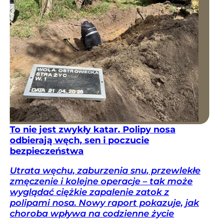
To nie jest zwykły katar. Polipy nosa
odbierają węch, sen i poczucie
bezpieczeństwa
Utrata węchu, zaburzenia snu, przewlekłe
zmęczenie i kolejne operacje – tak może
wyglądać ciężkie zapalenie zatok z
polipami nosa. Nowy raport pokazuje, jak
choroba wpływa na codzienne życie