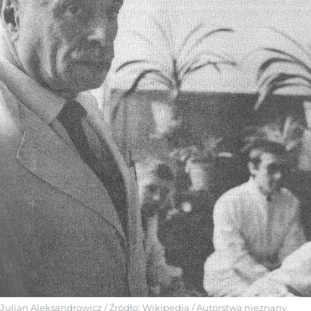
Julian Aleksandrowicz
/ Źródło:
Wikipedia
/
Autorstwa nieznany,