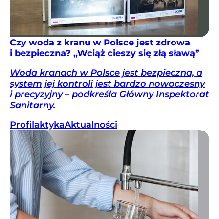
Czy woda z kranu w Polsce jest zdrowa
i bezpieczna? „Wciąż cieszy się złą sławą”
Woda kranach w Polsce jest bezpieczna, a
system jej kontroli jest bardzo nowoczesny
i precyzyjny – podkreśla Główny Inspektorat
Sanitarny.
Profilaktyka
Aktualności