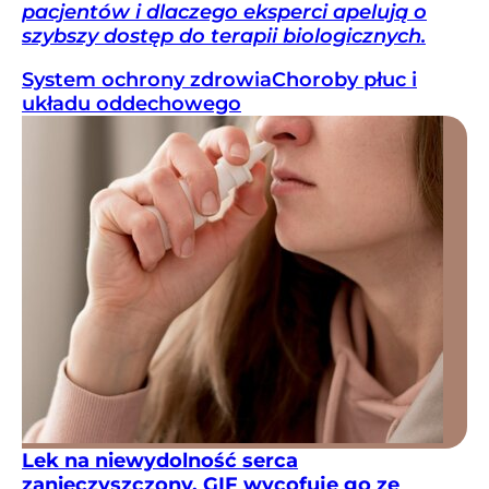
pacjentów i dlaczego eksperci apelują o
szybszy dostęp do terapii biologicznych.
System ochrony zdrowia
Choroby płuc i
układu oddechowego
Lek na niewydolność serca
zanieczyszczony. GIF wycofuje go ze