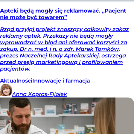
Apteki będą mogły się reklamować. „Pacjent
nie może być towarem”
Rząd przyjął projekt znoszący całkowity zakaz
reklamy aptek. Przekazy nie będą mogły
wprowadzać w błąd ani oferować korzyści za
zakup. Dr n. med. i n. o zdr. Marek Tomków,
prezes Naczelnej Rady Aptekarskiej, ostrzega
przed presją marketingową i profilowaniem
pacjentów.
Aktualności
Innowacje i farmacja
Anna
Kopras-Fijołek