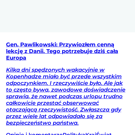
Gen. Pawlikowski: Przywiozłem cenną
lekcję z Danii. Tego potrzebuje dziś cała
Europa
Kilka dni spędzonych wakacyjnie w
Kopenhadze miało być przede wszystkim
odpoczynkiem. I rzeczywiście było. Ale jak
to często bywa, zawodowe doświadczenie
sprawia, że nawet podczas urlopu trudno
całkowicie przestać obserwować
otaczającą rzeczywistość. Zwłaszcza gdy
przez wiele lat odpowiadało się za
bezpieczeństwo państwa.
Opinie i komentarze
Polityka
Kraj
Świat