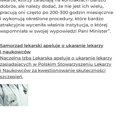
lekarze, którzy zarabiają na kontraktach bardzo
dobrze, ale należy dodać, że nie jest ich wielu,
pracują oni często po 200-300 godzin miesięcznie
i wykonują określone procedury, które bardzo
atrakcyjnie wyceniła właśnie instytucja, o której
wspomniała w swojej wypowiedzi Pani Minister”.
Samorząd lekarski apeluje o ukaranie lekarzy
i naukowców
Naczelna Izba Lekarska apeluje o ukaranie lekarzy
zasiadających w Polskim Stowarzyszeniu Lekarzy
i Naukowców za kwestionowanie skuteczności
szczepień.