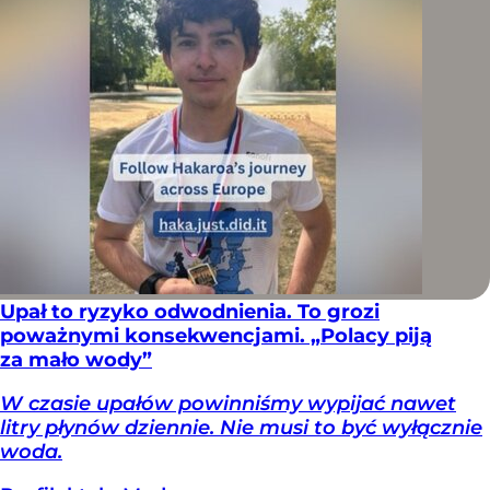
Upał to ryzyko odwodnienia. To grozi
poważnymi konsekwencjami. „Polacy piją
za mało wody”
W czasie upałów powinniśmy wypijać nawet
litry płynów dziennie. Nie musi to być wyłącznie
woda.