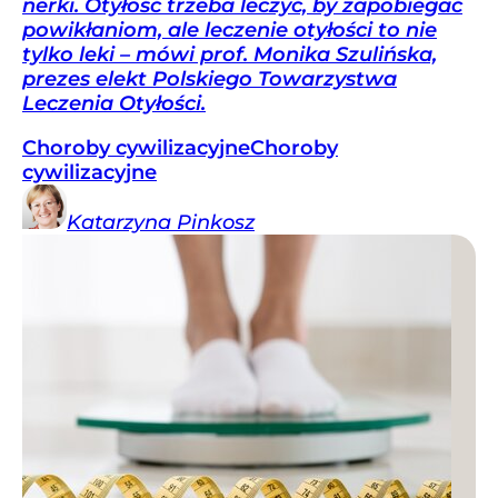
nerki. Otyłość trzeba leczyć, by zapobiegać
powikłaniom, ale leczenie otyłości to nie
tylko leki – mówi prof. Monika Szulińska,
prezes elekt Polskiego Towarzystwa
Leczenia Otyłości.
Choroby cywilizacyjne
Choroby
cywilizacyjne
Katarzyna
Pinkosz