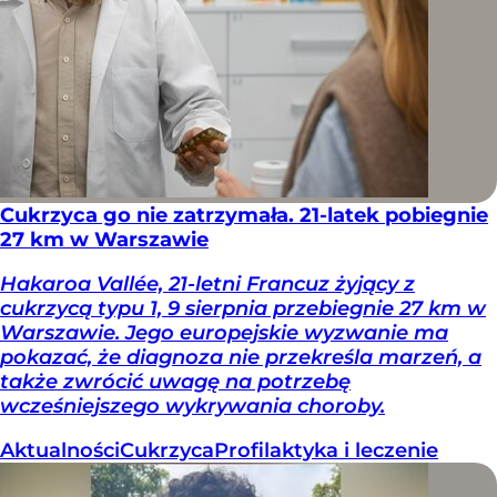
Cukrzyca go nie zatrzymała. 21-latek pobiegnie
27 km w Warszawie
Hakaroa Vallée, 21-letni Francuz żyjący z
cukrzycą typu 1, 9 sierpnia przebiegnie 27 km w
Warszawie. Jego europejskie wyzwanie ma
pokazać, że diagnoza nie przekreśla marzeń, a
także zwrócić uwagę na potrzebę
wcześniejszego wykrywania choroby.
Aktualności
Cukrzyca
Profilaktyka i leczenie