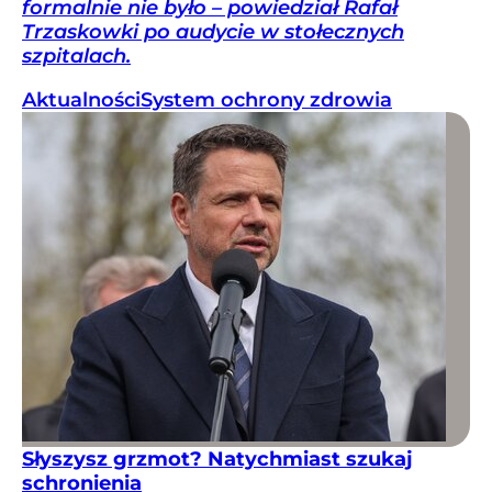
formalnie nie było – powiedział Rafał
Trzaskowki po audycie w stołecznych
szpitalach.
Aktualności
System ochrony zdrowia
Słyszysz grzmot? Natychmiast szukaj
schronienia