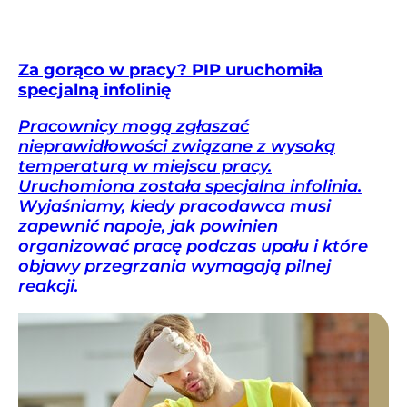
Za gorąco w pracy? PIP uruchomiła
specjalną infolinię
Pracownicy mogą zgłaszać
nieprawidłowości związane z wysoką
temperaturą w miejscu pracy.
Uruchomiona została specjalna infolinia.
Wyjaśniamy, kiedy pracodawca musi
zapewnić napoje, jak powinien
organizować pracę podczas upału i które
objawy przegrzania wymagają pilnej
reakcji.