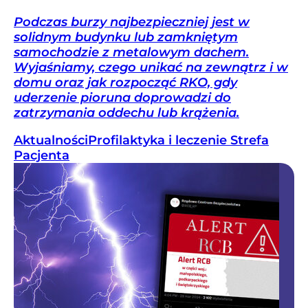
Podczas burzy najbezpieczniej jest w
solidnym budynku lub zamkniętym
samochodzie z metalowym dachem.
Wyjaśniamy, czego unikać na zewnątrz i w
domu oraz jak rozpocząć RKO, gdy
uderzenie pioruna doprowadzi do
zatrzymania oddechu lub krążenia.
Aktualności
Profilaktyka i leczenie
Strefa
Pacjenta