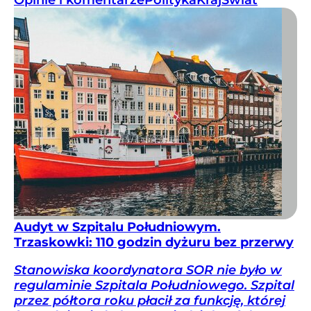
Audyt w Szpitalu Południowym.
Trzaskowki: 110 godzin dyżuru bez przerwy
Stanowiska koordynatora SOR nie było w
regulaminie Szpitala Południowego. Szpital
przez półtora roku płacił za funkcję, której