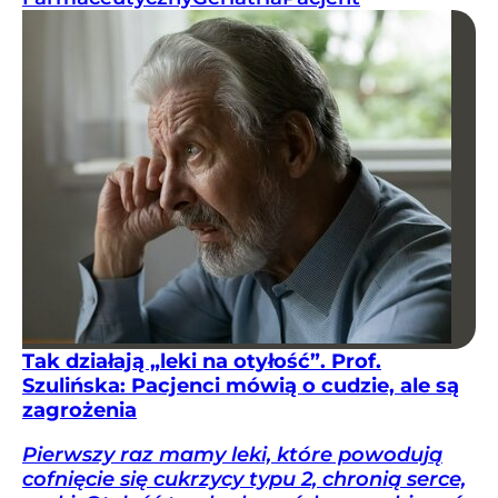
Tak działają „leki na otyłość”. Prof.
Szulińska: Pacjenci mówią o cudzie, ale są
zagrożenia
Pierwszy raz mamy leki, które powodują
cofnięcie się cukrzycy typu 2, chronią serce,