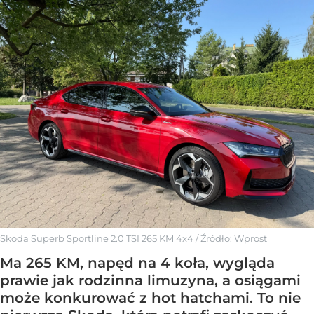
Skoda Superb Sportline 2.0 TSI 265 KM 4x4
/ Źródło:
Wprost
Ma 265 KM, napęd na 4 koła, wygląda
prawie jak rodzinna limuzyna, a osiągami
może konkurować z hot hatchami. To nie