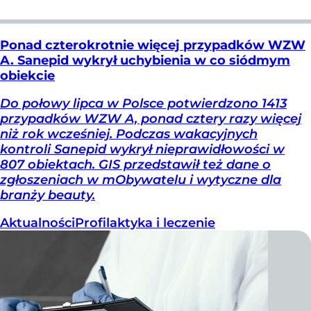
Ponad czterokrotnie więcej przypadków WZW
A. Sanepid wykrył uchybienia w co siódmym
obiekcie
Do połowy lipca w Polsce potwierdzono 1413
przypadków WZW A, ponad cztery razy więcej
niż rok wcześniej. Podczas wakacyjnych
kontroli Sanepid wykrył nieprawidłowości w
807 obiektach. GIS przedstawił też dane o
zgłoszeniach w mObywatelu i wytyczne dla
branży beauty.
Aktualności
Profilaktyka i leczenie