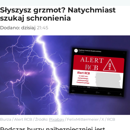
Słyszysz grzmot? Natychmiast
szukaj schronienia
Dodano:
dzisiaj
21:45
Burza / Alert RCB
/ Źródło:
Pixabay
/
FelixMittermeier / X / RCB
Podczas burzy najbezpieczniej jest