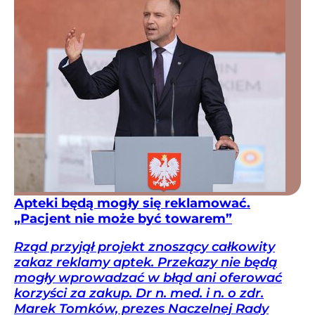
Apteki będą mogły się reklamować.
„Pacjent nie może być towarem”
Rząd przyjął projekt znoszący całkowity
zakaz reklamy aptek. Przekazy nie będą
mogły wprowadzać w błąd ani oferować
korzyści za zakup. Dr n. med. i n. o zdr.
Marek Tomków, prezes Naczelnej Rady