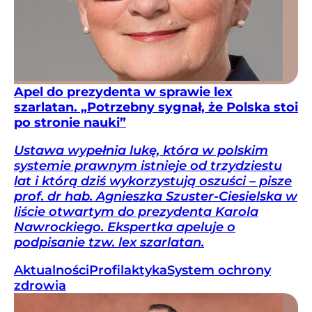
Apel do prezydenta w sprawie lex
szarlatan. „Potrzebny sygnał, że Polska stoi
po stronie nauki”
Ustawa wypełnia lukę, która w polskim
systemie prawnym istnieje od trzydziestu
lat i którą dziś wykorzystują oszuści – pisze
prof. dr hab. Agnieszka Szuster-Ciesielska w
liście otwartym do prezydenta Karola
Nawrockiego. Ekspertka apeluje o
podpisanie tzw. lex szarlatan.
Aktualności
Profilaktyka
System ochrony
zdrowia