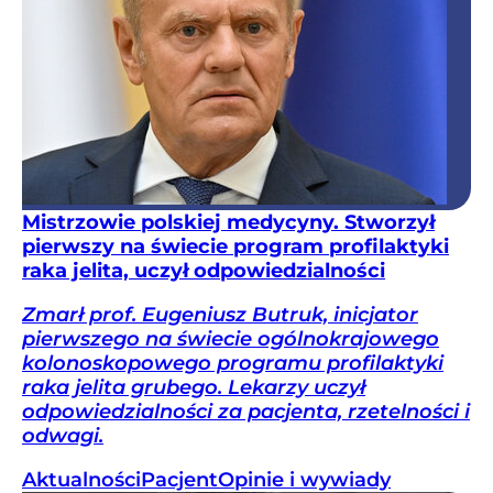
Mistrzowie polskiej medycyny. Stworzył
pierwszy na świecie program profilaktyki
raka jelita, uczył odpowiedzialności
Zmarł prof. Eugeniusz Butruk, inicjator
pierwszego na świecie ogólnokrajowego
kolonoskopowego programu profilaktyki
raka jelita grubego. Lekarzy uczył
odpowiedzialności za pacjenta, rzetelności i
odwagi.
Aktualności
Pacjent
Opinie i wywiady