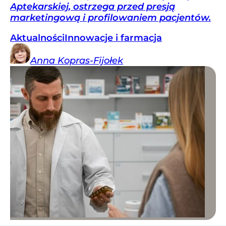
Aptekarskiej, ostrzega przed presją
marketingową i profilowaniem pacjentów.
Aktualności
Innowacje i farmacja
Anna
Kopras-Fijołek