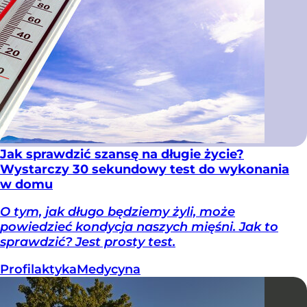
Jak sprawdzić szansę na długie życie?
Wystarczy 30 sekundowy test do wykonania
w domu
O tym, jak długo będziemy żyli, może
powiedzieć kondycja naszych mięśni. Jak to
sprawdzić? Jest prosty test.
Profilaktyka
Medycyna