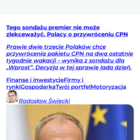
Tego sondażu premier nie może
zlekceważyć. Polacy o przywróceniu CPN
Prawie dwie trzecie Polaków chce
przywrócenia pakietu CPN na dwa ostatnie
tygodnie wakacji – wynika z sondażu dla
„Wprost”. Decyzja w tej sprawie lada dzień.
Finanse i inwestycje
Firmy i
rynki
Gospodarka
Twój portfel
Motoryzacja
Radosław
Święcki