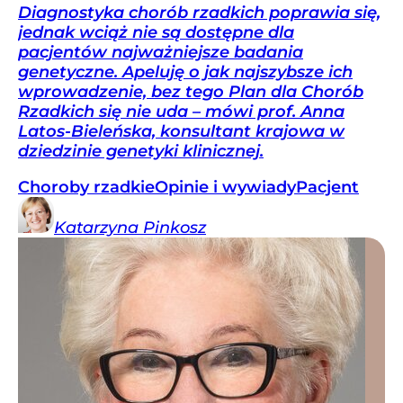
Diagnostyka chorób rzadkich poprawia się,
jednak wciąż nie są dostępne dla
pacjentów najważniejsze badania
genetyczne. Apeluję o jak najszybsze ich
wprowadzenie, bez tego Plan dla Chorób
Rzadkich się nie uda – mówi prof. Anna
Latos-Bieleńska, konsultant krajowa w
dziedzinie genetyki klinicznej.
Choroby rzadkie
Opinie i wywiady
Pacjent
Katarzyna
Pinkosz