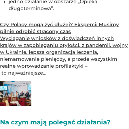
jedno działanie w obszarze „Opieka
długoterminowa”.
Czy Polacy mogą żyć dłużej? Eksperci: Musimy
pilnie odrobić stracony czas
Wyciąganie wniosków z doświadczeń innych
krajów w zapobieganiu otyłości, z pandemii, wojny
w Ukrainie, lepsza organizacja leczenia,
niemarnowanie pieniędzy, a przede wszystkim
realne wprowadzanie profilaktyki –
to najważniejsze...
Na czym mają polegać działania?