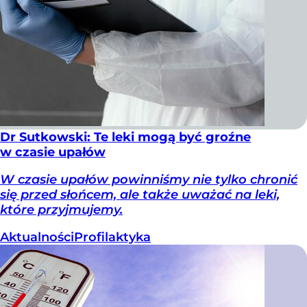
Dr Sutkowski: Te leki mogą być groźne
w czasie upałów
W czasie upałów powinniśmy nie tylko chronić
się przed słońcem, ale także uważać na leki,
które przyjmujemy.
Aktualności
Profilaktyka