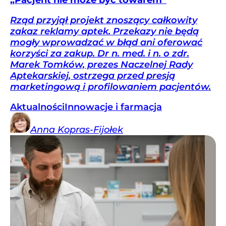
Rząd przyjął projekt znoszący całkowity
zakaz reklamy aptek. Przekazy nie będą
mogły wprowadzać w błąd ani oferować
korzyści za zakup. Dr n. med. i n. o zdr.
Marek Tomków, prezes Naczelnej Rady
Aptekarskiej, ostrzega przed presją
marketingową i profilowaniem pacjentów.
Aktualności
Innowacje i farmacja
Anna
Kopras-Fijołek