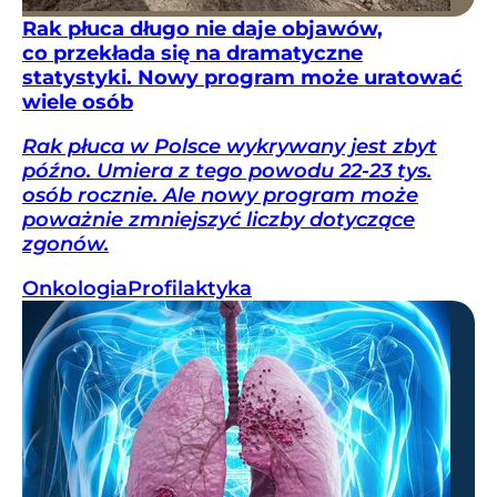
Rak płuca długo nie daje objawów,
co przekłada się na dramatyczne
statystyki. Nowy program może uratować
wiele osób
Rak płuca w Polsce wykrywany jest zbyt
późno. Umiera z tego powodu 22-23 tys.
osób rocznie. Ale nowy program może
poważnie zmniejszyć liczby dotyczące
zgonów.
Onkologia
Profilaktyka