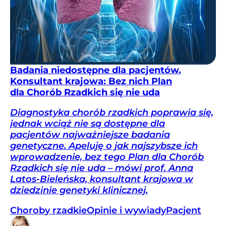
Badania niedostępne dla pacjentów.
Konsultant krajowa: Bez nich Plan
dla Chorób Rzadkich się nie uda
Diagnostyka chorób rzadkich poprawia się,
jednak wciąż nie są dostępne dla
pacjentów najważniejsze badania
genetyczne. Apeluję o jak najszybsze ich
wprowadzenie, bez tego Plan dla Chorób
Rzadkich się nie uda – mówi prof. Anna
Latos-Bieleńska, konsultant krajowa w
dziedzinie genetyki klinicznej.
Choroby rzadkie
Opinie i wywiady
Pacjent