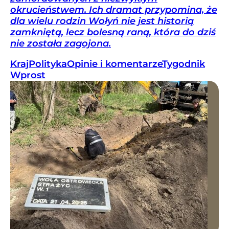
okrucieństwem. Ich dramat przypomina, że
dla wielu rodzin Wołyń nie jest historią
zamkniętą, lecz bolesną raną, która do dziś
nie została zagojona.
Kraj
Polityka
Opinie i komentarze
Tygodnik
Wprost