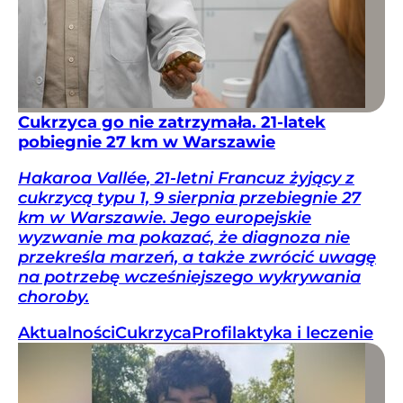
Cukrzyca go nie zatrzymała. 21-latek
pobiegnie 27 km w Warszawie
Hakaroa Vallée, 21-letni Francuz żyjący z
cukrzycą typu 1, 9 sierpnia przebiegnie 27
km w Warszawie. Jego europejskie
wyzwanie ma pokazać, że diagnoza nie
przekreśla marzeń, a także zwrócić uwagę
na potrzebę wcześniejszego wykrywania
choroby.
Aktualności
Cukrzyca
Profilaktyka i leczenie