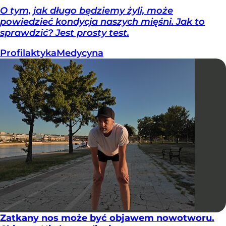
O tym, jak długo będziemy żyli, może
powiedzieć kondycja naszych mięśni. Jak to
sprawdzić? Jest prosty test.
Profilaktyka
Medycyna
Zatkany nos może być objawem nowotworu.