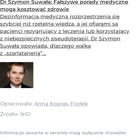
Dr Szymon Suwała: Fałszywe porady medyczne
mogą kosztować zdrowie
Dezinformacja medyczna rozprzestrzenia się
szybciej niż rzetelna wiedza, a jej ofiarami są
pacjenci rezygnujący z leczenia lub korzystający
z niebezpiecznych pseudoterapii. Dr Szymon
Suwała opowiada, dlaczego walka
z „szarlatanerią”...
Opracowała:
Anna Kopras-Fijołek
Źródło:
NIO
Informacje zawarte w serwisie mają wyłącznie charakter