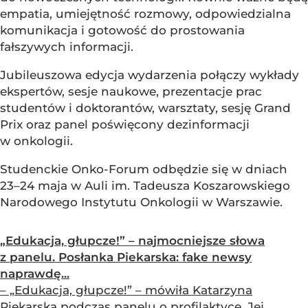
empatia, umiejętność rozmowy, odpowiedzialna
komunikacja i gotowość do prostowania
fałszywych informacji.
Jubileuszowa edycja wydarzenia połączy wykłady
ekspertów, sesje naukowe, prezentacje prac
studentów i doktorantów, warsztaty, sesję Grand
Prix oraz panel poświęcony dezinformacji
w onkologii.
Studenckie Onko-Forum odbędzie się w dniach
23–24 maja w Auli im. Tadeusza Koszarowskiego
Narodowego Instytutu Onkologii w Warszawie.
„Edukacja, głupcze!” – najmocniejsze słowa
z panelu. Posłanka Piekarska: fake newsy
naprawdę...
– „Edukacja, głupcze!” – mówiła Katarzyna
Piekarska podczas panelu o profilaktyce. Jej