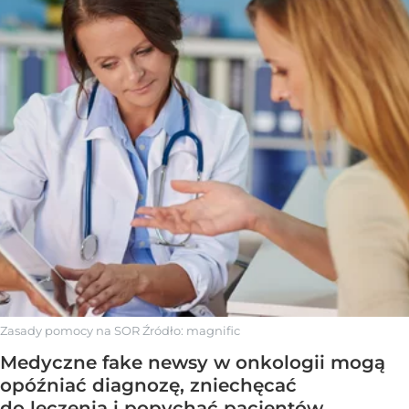
Zasady pomocy na SOR
Źródło:
magnific
Medyczne fake newsy w onkologii mogą
opóźniać diagnozę, zniechęcać
do leczenia i popychać pacjentów