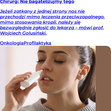
Chirurg: Nie bagatelizujmy tego
Jeżeli zatkany z jednej strony nos nie
przechodzi mimo leczenia przeciwzapalnego,
mimo stosowania kropli, należy się
bezwzględnie zgłosić do lekarza – mówi prof.
Wojciech Golusiński.
Onkologia
Profilaktyka