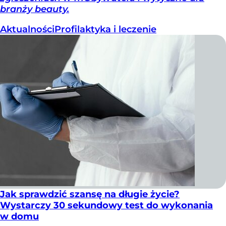
branży beauty.
Aktualności
Profilaktyka i leczenie
Jak sprawdzić szansę na długie życie?
Wystarczy 30 sekundowy test do wykonania
w domu