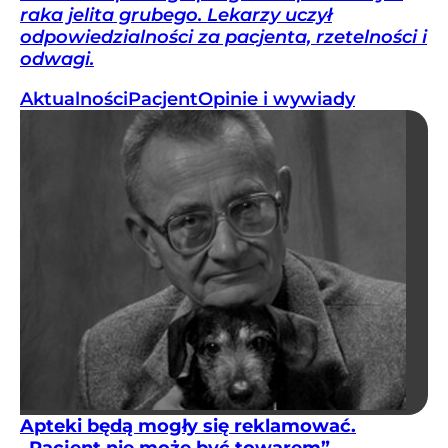
raka jelita grubego. Lekarzy uczył
odpowiedzialności za pacjenta, rzetelności i
odwagi.
Aktualności
Pacjent
Opinie i wywiady
Apteki będą mogły się reklamować.
„Pacjent nie może być towarem”