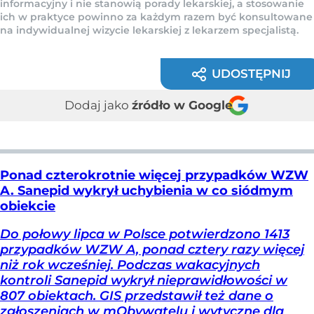
informacyjny i nie stanowią porady lekarskiej, a stosowanie
ich w praktyce powinno za każdym razem być konsultowane
na indywidualnej wizycie lekarskiej z lekarzem specjalistą.
UDOSTĘPNIJ
Dodaj jako
źródło w Google
Ponad czterokrotnie więcej przypadków WZW
A. Sanepid wykrył uchybienia w co siódmym
obiekcie
Do połowy lipca w Polsce potwierdzono 1413
przypadków WZW A, ponad cztery razy więcej
niż rok wcześniej. Podczas wakacyjnych
kontroli Sanepid wykrył nieprawidłowości w
807 obiektach. GIS przedstawił też dane o
zgłoszeniach w mObywatelu i wytyczne dla