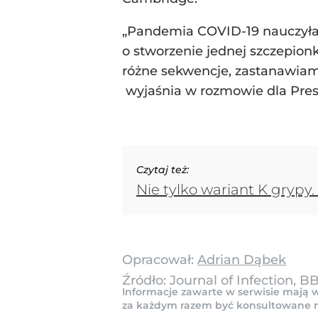
„Pandemia COVID-19 nauczyła 
o stworzenie jednej szczepion
różne sekwencje, zastanawiamy 
wyjaśnia w rozmowie dla Press
Czytaj też:
Nie tylko wariant K gryp
Opracował:
Adrian Dąbek
Źródło:
Journal of Infection, B
Informacje zawarte w serwisie mają w
za każdym razem być konsultowane na 