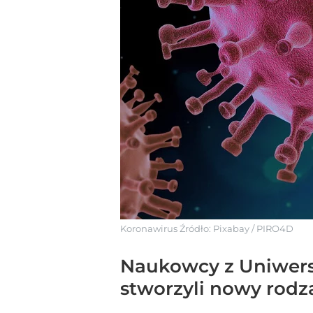
Koronawirus
Źródło:
Pixabay
/
PIRO4D
Naukowcy z Uniwersy
stworzyli nowy rodza