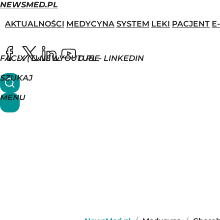
NEWSMED.PL
AKTUALNOŚCI
MEDYCYNA
SYSTEM
LEKI
PACJENT
E
FACEBOOK
X (TWITTER)
NEWSMED.PL - LINKEDIN
YOUTUBE
SZUKAJ
MENU