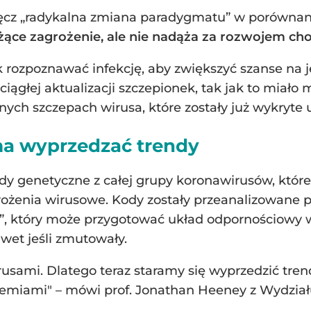
ęcz „radykalna zmiana paradygmatu” w porównan
eżące zagrożenie, ale nie nadąża za rozwojem cho
k rozpoznawać infekcję, aby zwiększyć szanse na 
 ciągłej aktualizacji szczepionek, tak jak to miał
ych szczepach wirusa, które zostały już wykryte u
a wyprzedzać trendy
dy genetyczne z całej grupy koronawirusów, które
ożenia wirusowe. Kody zostały przeanalizowane pr
”, który może przygotować układ odpornościowy w
wet jeśli zmutowały.
rusami. Dlatego teraz staramy się wyprzedzić tren
miami" – mówi prof. Jonathan Heeney z Wydział