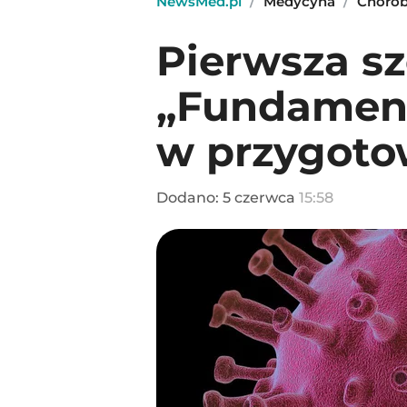
NewsMed.pl
/
Medycyna
/
Choro
Pierwsza sz
„Fundamen
w przygoto
Dodano:
5
czerwca
15:58