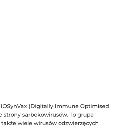
DIOSynVax (Digitally Immune Optimised
e strony sarbekowirusów. To grupa
a także wiele wirusów odzwierzęcych