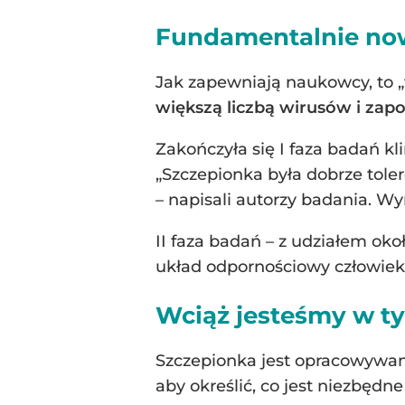
Fundamentalnie now
Jak zapewniają naukowcy, to 
większą liczbą wirusów i za
Zakończyła się I faza badań k
„Szczepionka była dobrze tol
– napisali autorzy badania. Wy
II faza badań – z udziałem ok
układ odpornościowy człowiek
Wciąż jesteśmy w ty
Szczepionka jest opracowywan
aby określić, co jest niezbędn