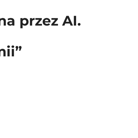
a przez AI.
ii”