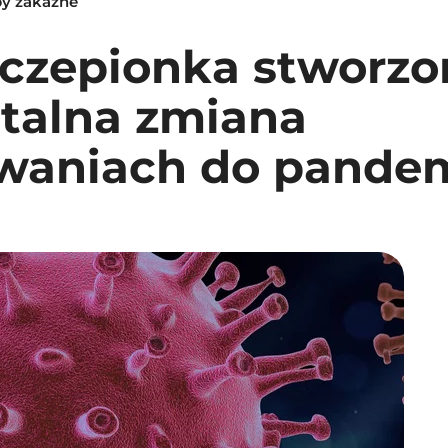
by zakaźne
czepionka stworzon
talna zmiana
waniach do pandem