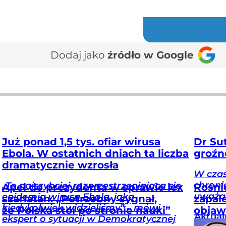
Dodaj jako
źródło w Google
Już ponad 1,5 tys. ofiar wirusa
Dr Su
Ebola. W ostatnich dniach ta liczba
groźn
dramatycznie wzrosła
W czas
chroni
„To najszybciej rozprzestrzeniająca się
Apel do prezydenta w sprawie lex
Rośni
uważać
epidemia wirusa Ebola, jaką
szarlatan. „Potrzebny sygnał,
zapal
kiedykolwiek widzieliśmy” – mówi
że Polska stoi po stronie nauki”
objaw
Aktual
ekspert o sytuacji w Demokratycznej