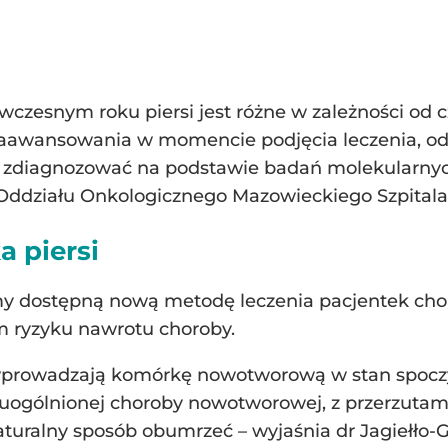
czesnym roku piersi jest różne w zależności od c
zaawansowania w momencie podjęcia leczenia, od 
y zdiagnozować na podstawie badań molekularnych
z Oddziału Onkologicznego Mazowieckiego Szpital
a piersi
amy dostępną nową metodę leczenia pacjentek c
im ryzyku nawrotu choroby.
 wprowadzają komórkę nowotworową w stan spocz
ogólnionej choroby nowotworowej, z przerzutam
uralny sposób obumrzeć – wyjaśnia dr Jagiełło-G