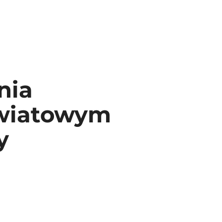
nia
światowym
y