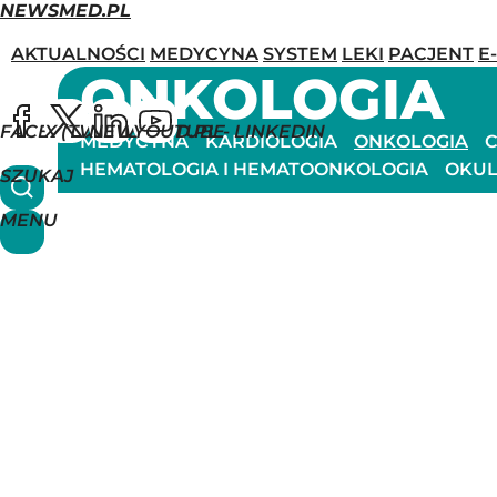
NEWSMED.PL
AKTUALNOŚCI
MEDYCYNA
SYSTEM
LEKI
PACJENT
E
ONKOLOGIA
FACEBOOK
X (TWITTER)
NEWSMED.PL - LINKEDIN
YOUTUBE
MEDYCYNA
KARDIOLOGIA
ONKOLOGIA
C
HEMATOLOGIA I HEMATOONKOLOGIA
OKUL
SZUKAJ
MENU