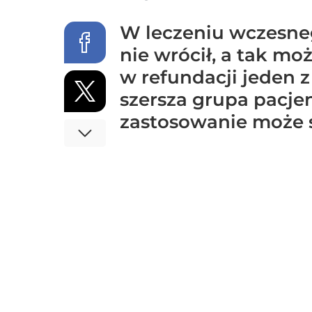
W leczeniu wczesneg
nie wrócił, a tak mo
w refundacji jeden 
szersza grupa pacje
zastosowanie może s