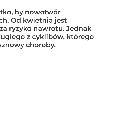
stko, by nowotwór
ch. Od kwietnia jest
sza ryzyko nawrotu. Jednak
rugiego z cyklibów, którego
 wznowy choroby.