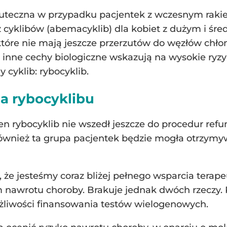
skuteczna w przypadku pacjentek z wczesnym raki
z cyklibów (abemacyklib) dla kobiet z dużym i ś
 które nie mają jeszcze przerzutów do węzłów chło
inne cechy biologiczne wskazują na wysokie ryzy
y cyklib: rybocyklib.
a rybocyklibu
 ten rybocyklib nie wszedł jeszcze do procedur refu
 również ta grupa pacjentek będzie mogła otrzym
a, że jesteśmy coraz bliżej pełnego wsparcia ter
m nawrotu choroby. Brakuje jednak dwóch rzeczy.
ożliwości finansowania testów wielogenowych.