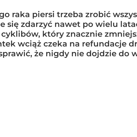
o raka piersi trzeba zrobić wszy
że się zdarzyć nawet po wielu lata
z cyklibów, który znacznie zmniej
ntek wciąż czeka na refundacje d
prawić, że nigdy nie dojdzie do