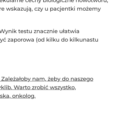
lekularne cechy biologiczne nowotworu,
re wskazują, czy u pacjentki możemy
 Wynik testu znacznie ułatwia
yć zaporowa (od kilku do kilkunastu
. Zależałoby nam, żeby do naszego
lib. Warto zrobić wszystko,
ska, onkolog.