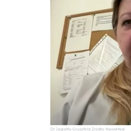
Dr Jagiełło-Gruszfeld
Źródło:
NewsMed