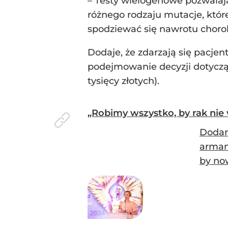
– Testy wielogenowe pozwalaj
różnego rodzaju mutacje, któ
spodziewać się nawrotu chorob
Dodaje, że zdarzają się pacjen
podejmowanie decyzji dotycząc
tysięcy złotych).
„Robimy wszystko, by rak nie 
Dodan
armam
by no