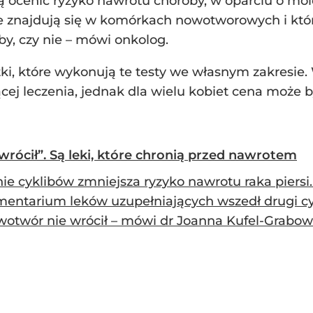
ą ocenić ryzyko nawrotu choroby, w oparciu o mo
re znajdują się w komórkach nowotworowych i któ
y, czy nie – mówi onkolog.
tki, które wykonują te testy we własnym zakresie.
ej leczenia, jednak dla wielu kobiet cena może b
wrócił”. Są leki, które chronią przed nawrotem
ie cyklibów zmniejsza ryzyko nawrotu raka piersi
entarium leków uzupełniających wszedł drugi cyk
wotwór nie wrócił – mówi dr Joanna Kufel-Grabow