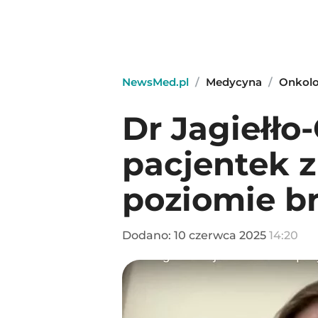
NewsMed.pl
/
Medycyna
/
Onkol
Dr Jagiełło
pacjentek z
poziomie b
Dodano:
10
czerwca
2025
14:20