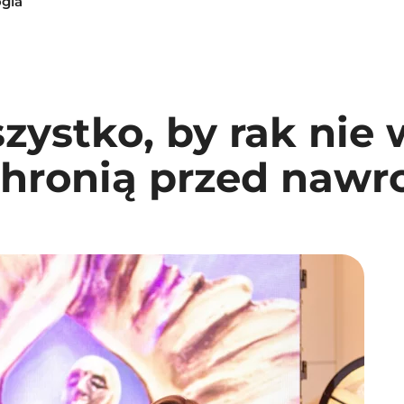
ogia
ystko, by rak nie w
 chronią przed naw