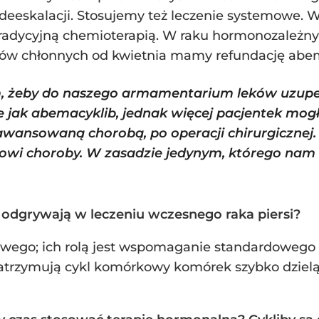
o deeskalacji. Stosujemy też leczenie systemowe
radycyjną chemioterapią. W raku hormonozależnym
łów chłonnych od kwietnia mamy refundację abem
 żeby do naszego armamentarium leków uzupełni
 jak abemacyklib, jednak więcej pacjentek mogło
awansowaną chorobą, po operacji chirurgicznej.
wi choroby. W zasadzie jedynym, którego nam b
lę odgrywają w leczeniu wczesnego raka piersi?
owego; ich rolą jest wspomaganie standardowego l
zatrzymują cykl komórkowy komórek szybko dzielą