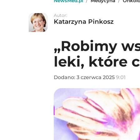
NewsMed.pl
/
Medycyna
/
Onkol
Autor:
Katarzyna Pinkosz
„Robimy wsz
leki, które
Dodano:
3
czerwca
2025
9:01