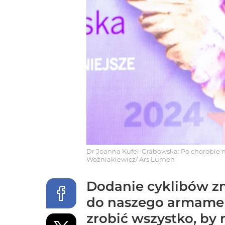
Dr Joanna Kufel-Grabowska: Po chorobie 
Woźniakiewicz/ Ars Lumen
Dodanie cyklibów zm
do naszego armamen
zrobić wszystko, by