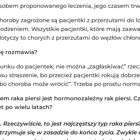
sobem proponowanego leczenia, jego czasem trwa
roby zagrożone są pacjentki z przerzutami do l
odzeniem. Wszystkie pacjentki, które mają zaa
dotyczy to chorych z przerzutami do węzłów chłon
się rozmawia?
sunku do pacjentek; nie można „zagłaskiwać” rzecz
nsu straszenie, bo przecież pacjentki rokują dobr
, bo choroba może wrócić”. Trzeba po prostu norm
em raka piersi jest hormonozależny rak piersi. 
 po wielu latach?
 Rzeczywiście, to jest najczęstszy typ raka piersi,
trzymuje się w zasadzie do końca życia. Zwykle