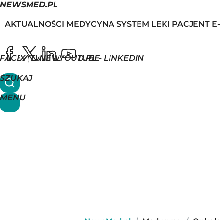
NEWSMED.PL
AKTUALNOŚCI
MEDYCYNA
SYSTEM
LEKI
PACJENT
E
FACEBOOK
X (TWITTER)
NEWSMED.PL - LINKEDIN
YOUTUBE
SZUKAJ
MENU