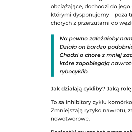
obciążające, dochodzi do jeg
którymi dysponujemy – poza t
chorych z przerzutami do węz
Na pewno zależałoby nam,
Działa on bardzo podobnie
Chodzi o chore z mniej za
które zapobiegają nawroto
rybocyklib.
Jak działają cykliby? Jaką ro
To są inhibitory cyklu komórk
Zmniejszają ryzyko nawrotu, 
nowotworowe.