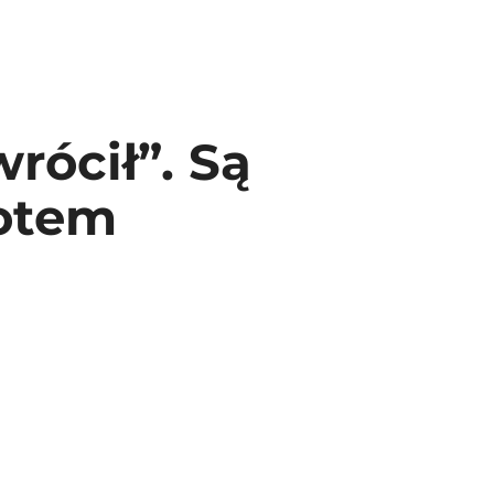
rócił”. Są
rotem