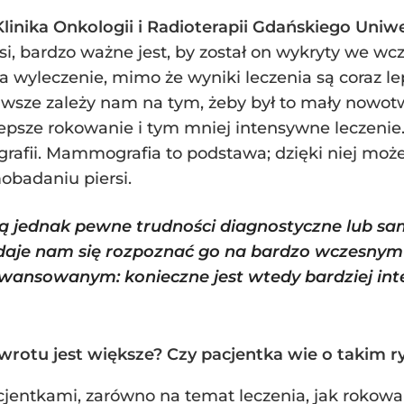
linika Onkologii i Radioterapii Gdańskiego Uni
si, bardzo ważne jest, by został on wykryty we 
a wyleczenie, mimo że wyniki leczenia są coraz le
Zawsze zależy nam na tym, żeby był to mały nowo
lepsze rokowanie i tym mniej intensywne leczeni
afii. Mammografia to podstawa; dzięki niej mo
obadaniu piersi.
są jednak pewne trudności diagnostyczne lub 
 udaje nam się rozpoznać go na bardzo wczesnym e
ansowanym: konieczne jest wtedy bardziej inte
wrotu jest większe? Czy pacjentka wie o takim r
jentkami, zarówno na temat leczenia, jak rokowa