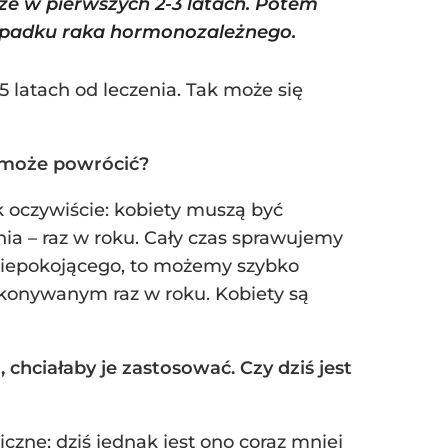
sze w pierwszych 2-3 latach. Potem
zypadku raka hormonozależnego.
 latach od leczenia. Tak może się
r może powrócić?
k oczywiście: kobiety muszą być
nia – raz w roku. Cały czas sprawujemy
ś niepokojącego, to możemy szybko
onywanym raz w roku. Kobiety są
 chciałaby je zastosować. Czy dziś jest
czne; dziś jednak jest ono coraz mniej