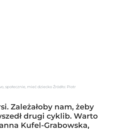
o, społecznie, mieć dziecko
Źródło:
Piotr
si. Zależałoby nam, żeby
zedł drugi cyklib. Warto
oanna Kufel-Grabowska,