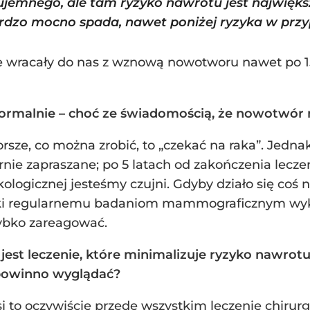
e ujemnego, ale tam ryzyko nawrotu jest najwięk
rdzo mocno spada, nawet poniżej ryzyka w pr
e wracały do nas z wznową nowotworu nawet po 15
 normalnie – choć ze świadomością, że nowotwó
rsze, co można zrobić, to „czekać na raka”. Jedna
rnie zapraszane; po 5 latach od zakończenia lecze
kologicznej jesteśmy czujni. Gdyby działo się co
ęki regularnemu badaniom mammograficznym wyk
ybko zareagować.
jest leczenie, które minimalizuje ryzyko nawrotu,
 powinno wyglądać?
 to oczywiście przede wszystkim leczenie chirurgi