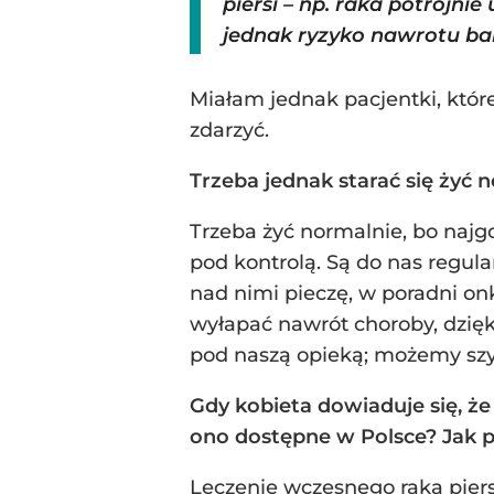
piersi – np. raka potrójni
jednak ryzyko nawrotu ba
Miałam jednak pacjentki, któr
zdarzyć.
Trzeba jednak starać się żyć
Trzeba żyć normalnie, bo najgo
pod kontrolą. Są do nas regula
nad nimi pieczę, w poradni on
wyłapać nawrót choroby, dzi
pod naszą opieką; możemy sz
Gdy kobieta dowiaduje się, że 
ono dostępne w Polsce? Jak
Leczenie wczesnego raka piersi