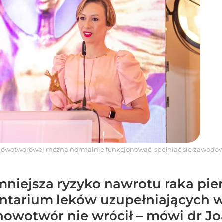
nowotworowej można normalnie funkcjonować, spełniać się zawodow
niejsza ryzyko nawrotu raka pier
tarium leków uzupełniających ws
 nowotwór nie wrócił – mówi dr J