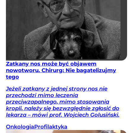
Zatkany nos może być objawem
nowotworu. Chirurg: Nie bagatelizujmy
tego
Jeżeli zatkany z jednej strony nos nie
przechodzi mimo leczenia
przeciwzapalnego, mimo stosowania
kropli, należy się bezwzględnie zgłosić do
lekarza – mówi prof. Wojciech Golusiński.
Onkologia
Profilaktyka