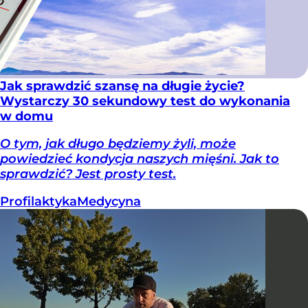
Jak sprawdzić szansę na długie życie?
Wystarczy 30 sekundowy test do wykonania
w domu
O tym, jak długo będziemy żyli, może
powiedzieć kondycja naszych mięśni. Jak to
sprawdzić? Jest prosty test.
Profilaktyka
Medycyna