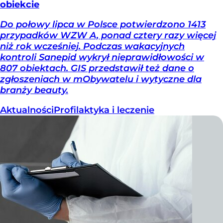
obiekcie
Do połowy lipca w Polsce potwierdzono 1413
przypadków WZW A, ponad cztery razy więcej
niż rok wcześniej. Podczas wakacyjnych
kontroli Sanepid wykrył nieprawidłowości w
807 obiektach. GIS przedstawił też dane o
zgłoszeniach w mObywatelu i wytyczne dla
branży beauty.
Aktualności
Profilaktyka i leczenie