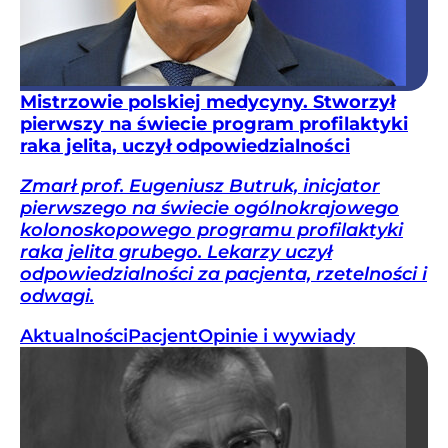
Mistrzowie polskiej medycyny. Stworzył
pierwszy na świecie program profilaktyki
raka jelita, uczył odpowiedzialności
Zmarł prof. Eugeniusz Butruk, inicjator
pierwszego na świecie ogólnokrajowego
kolonoskopowego programu profilaktyki
raka jelita grubego. Lekarzy uczył
odpowiedzialności za pacjenta, rzetelności i
odwagi.
Aktualności
Pacjent
Opinie i wywiady