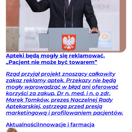
Apteki będą mogły się reklamować.
„Pacjent nie może być towarem”
Rząd przyjął projekt znoszący całkowity
zakaz reklamy aptek. Przekazy nie będą
mogły wprowadzać w błąd ani oferować
korzyści za zakup. Dr n. med. i n. o zdr.
Marek Tomków, prezes Naczelnej Rady
Aptekarskiej, ostrzega przed presją
marketingową i profilowaniem pacjentów.
Aktualności
Innowacje i farmacja