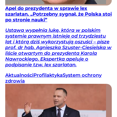
Apel do prezydenta w sprawie lex
szarlatan. „Potrzebny sygnał, że Polska stoi
po stronie nauki”
Ustawa wypełnia lukę, która w polskim
systemie prawnym istnieje od trzydziestu
lat i którą dziś wykorzystują oszuści – pisze
prof. dr hab. Agnieszka Szuster-Ciesielska w
liście otwartym do prezydenta Karola
Nawrockiego. Ekspertka apeluje o
podpisanie tzw. lex szarlatan.
Aktualności
Profilaktyka
System ochrony
zdrowia