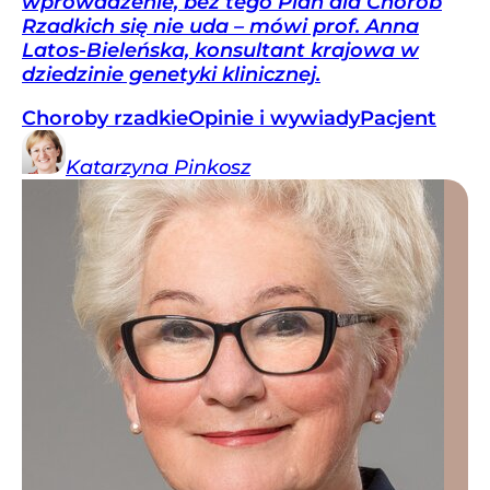
wprowadzenie, bez tego Plan dla Chorób
Rzadkich się nie uda – mówi prof. Anna
Latos-Bieleńska, konsultant krajowa w
dziedzinie genetyki klinicznej.
Choroby rzadkie
Opinie i wywiady
Pacjent
Katarzyna
Pinkosz