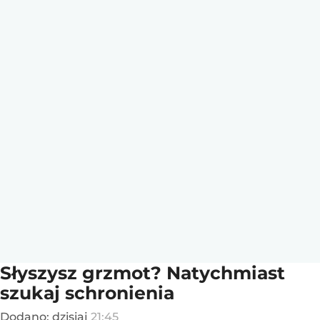
Słyszysz grzmot? Natychmiast
szukaj schronienia
Dodano:
dzisiaj
21:45