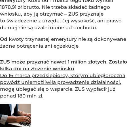
emerytury, która od 1 marca tego roku wynosi
1878,91 zł brutto. Nie trzeba składać żadnego
wniosku, aby ją otrzymać –
ZUS
przyznaje
to świadczenie z urzędu. Jej wysokość, ani prawo
do niej nie są uzależnione od dochodu.
Od kwoty trzynastej emerytury nie są dokonywane
żadne potrącenia ani egzekucje.
ZUS może przyznać nawet 1 milion złotych. Zostało
kilka dni na złożenie wniosku
Do 16 marca przedsiębiorcy, którym ubiegłoroczna
powódź uniemożliwiła prowadzenie działalności,
mogą ubiegać się o wsparcie. ZUS wypłacił już
ponad 180 mln zł.