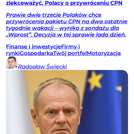
zlekceważyć. Polacy o przywróceniu CPN
Prawie dwie trzecie Polaków chce
przywrócenia pakietu CPN na dwa ostatnie
tygodnie wakacji – wynika z sondażu dla
„Wprost”. Decyzja w tej sprawie lada dzień.
Finanse i inwestycje
Firmy i
rynki
Gospodarka
Twój portfel
Motoryzacja
Radosław
Święcki