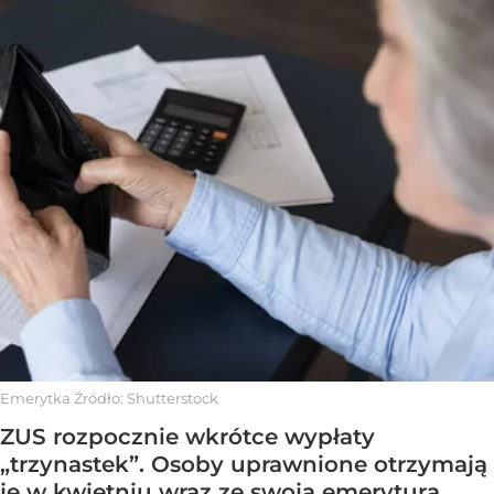
Emerytka
Źródło:
Shutterstock
ZUS rozpocznie wkrótce wypłaty
„trzynastek”. Osoby uprawnione otrzymają
je w kwietniu wraz ze swoją emeryturą