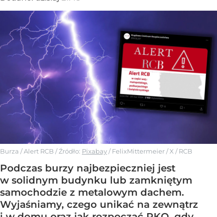
Burza / Alert RCB
/ Źródło:
Pixabay
/
FelixMittermeier / X / RCB
Podczas burzy najbezpieczniej jest
w solidnym budynku lub zamkniętym
samochodzie z metalowym dachem.
Wyjaśniamy, czego unikać na zewnątrz
i w domu oraz jak rozpocząć RKO, gdy