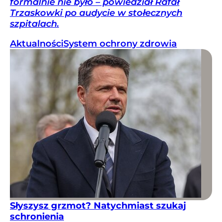
formalnie nie było – powiedział Rafał
Trzaskowki po audycie w stołecznych
szpitalach.
Aktualności
System ochrony zdrowia
Słyszysz grzmot? Natychmiast szukaj
schronienia