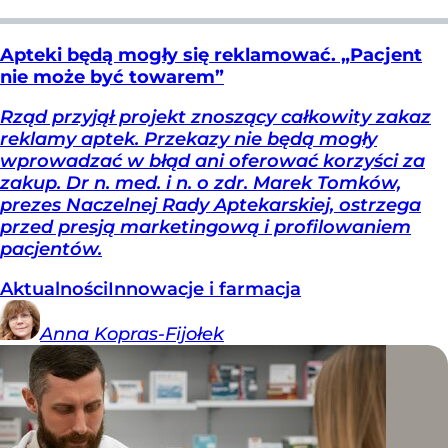
Apteki będą mogły się reklamować. „Pacjent
nie może być towarem”
Rząd przyjął projekt znoszący całkowity zakaz
reklamy aptek. Przekazy nie będą mogły
wprowadzać w błąd ani oferować korzyści za
zakup. Dr n. med. i n. o zdr. Marek Tomków,
prezes Naczelnej Rady Aptekarskiej, ostrzega
przed presją marketingową i profilowaniem
pacjentów.
Aktualności
Innowacje i farmacja
Anna
Kopras-Fijołek