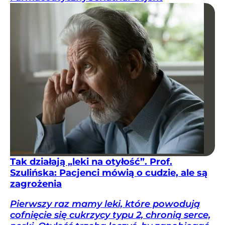
Tak działają „leki na otyłość”. Prof.
Szulińska: Pacjenci mówią o cudzie, ale są
zagrożenia
Pierwszy raz mamy leki, które powodują
cofnięcie się cukrzycy typu 2, chronią serce,