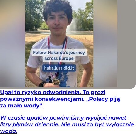
Upał to ryzyko odwodnienia. To grozi
poważnymi konsekwencjami. „Polacy piją
za mało wody”
W czasie upałów powinniśmy wypijać nawet
litry płynów dziennie. Nie musi to być wyłącznie
woda.