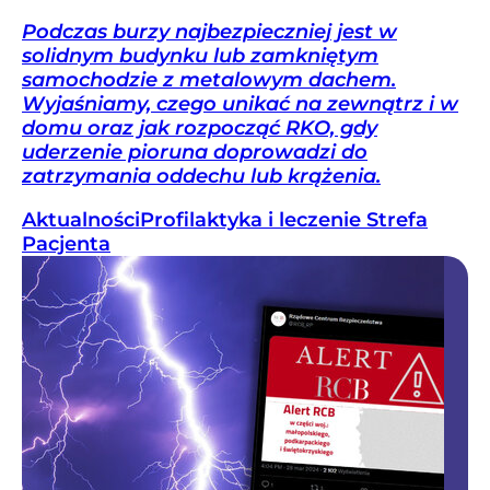
Podczas burzy najbezpieczniej jest w
solidnym budynku lub zamkniętym
samochodzie z metalowym dachem.
Wyjaśniamy, czego unikać na zewnątrz i w
domu oraz jak rozpocząć RKO, gdy
uderzenie pioruna doprowadzi do
zatrzymania oddechu lub krążenia.
Aktualności
Profilaktyka i leczenie
Strefa
Pacjenta