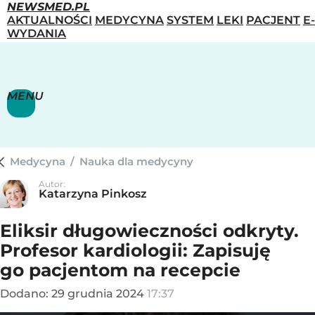
NEWSMED.PL
AKTUALNOŚCI
MEDYCYNA
SYSTEM
LEKI
PACJENT
E-
WYDANIA
MENU
Medycyna
/
Nauka dla medycyny
Autor:
Katarzyna Pinkosz
Eliksir długowieczności odkryty.
Profesor kardiologii: Zapisuję
go pacjentom na recepcie
Dodano:
29
grudnia
2024
17:37