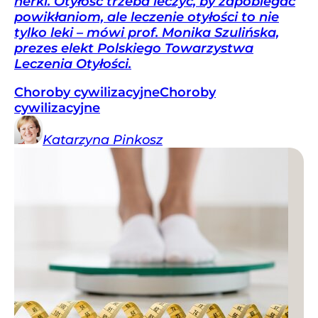
nerki. Otyłość trzeba leczyć, by zapobiegać
powikłaniom, ale leczenie otyłości to nie
tylko leki – mówi prof. Monika Szulińska,
prezes elekt Polskiego Towarzystwa
Leczenia Otyłości.
Choroby cywilizacyjne
Choroby
cywilizacyjne
Katarzyna
Pinkosz