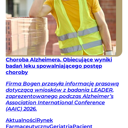
Choroba Alzheimera. Obiecujące wyniki
badań leku spowalniającego postęp
choroby
Firma Bogen przesyła informację prasową
dotyczącą wniosków z badania LEADER,
zaprezentowanego podczas Alzheimer’s
Association International Conference
(AAIC) 2026.
Aktualności
Rynek
Farmaceutyczny
Geriatria
Pacjent