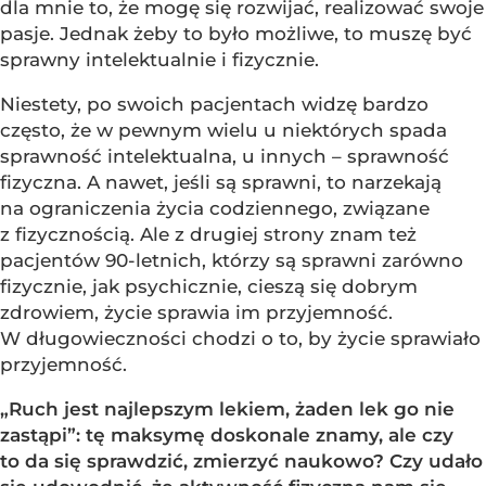
dla mnie to, że mogę się rozwijać, realizować swoje
pasje. Jednak żeby to było możliwe, to muszę być
sprawny intelektualnie i fizycznie.
Niestety, po swoich pacjentach widzę bardzo
często, że w pewnym wielu u niektórych spada
sprawność intelektualna, u innych – sprawność
fizyczna. A nawet, jeśli są sprawni, to narzekają
na ograniczenia życia codziennego, związane
z fizycznością. Ale z drugiej strony znam też
pacjentów 90-letnich, którzy są sprawni zarówno
fizycznie, jak psychicznie, cieszą się dobrym
zdrowiem, życie sprawia im przyjemność.
W długowieczności chodzi o to, by życie sprawiało
przyjemność.
„Ruch jest najlepszym lekiem, żaden lek go nie
zastąpi”: tę maksymę doskonale znamy, ale czy
to da się sprawdzić, zmierzyć naukowo? Czy udało