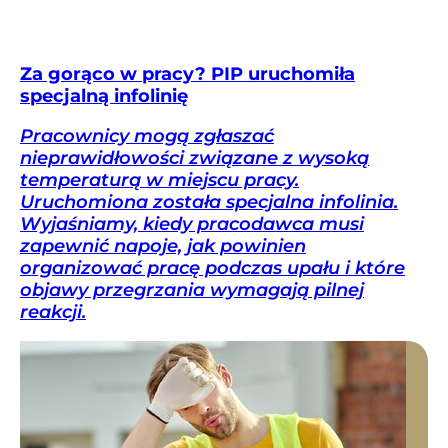
Za gorąco w pracy? PIP uruchomiła
specjalną infolinię
Pracownicy mogą zgłaszać
nieprawidłowości związane z wysoką
temperaturą w miejscu pracy.
Uruchomiona została specjalna infolinia.
Wyjaśniamy, kiedy pracodawca musi
zapewnić napoje, jak powinien
organizować pracę podczas upału i które
objawy przegrzania wymagają pilnej
reakcji.