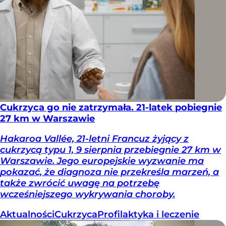
Cukrzyca go nie zatrzymała. 21-latek pobiegnie
27 km w Warszawie
Hakaroa Vallée, 21-letni Francuz żyjący z
cukrzycą typu 1, 9 sierpnia przebiegnie 27 km w
Warszawie. Jego europejskie wyzwanie ma
pokazać, że diagnoza nie przekreśla marzeń, a
także zwrócić uwagę na potrzebę
wcześniejszego wykrywania choroby.
Aktualności
Cukrzyca
Profilaktyka i leczenie