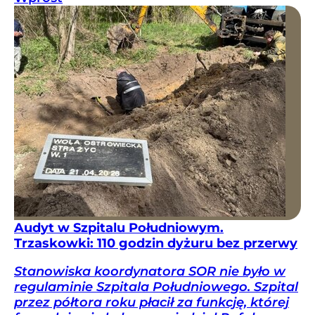
Audyt w Szpitalu Południowym.
Trzaskowki: 110 godzin dyżuru bez przerwy
Stanowiska koordynatora SOR nie było w
regulaminie Szpitala Południowego. Szpital
przez półtora roku płacił za funkcję, której