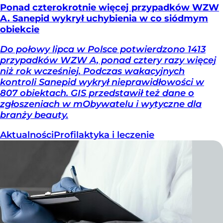
Ponad czterokrotnie więcej przypadków WZW
A. Sanepid wykrył uchybienia w co siódmym
obiekcie
Do połowy lipca w Polsce potwierdzono 1413
przypadków WZW A, ponad cztery razy więcej
niż rok wcześniej. Podczas wakacyjnych
kontroli Sanepid wykrył nieprawidłowości w
807 obiektach. GIS przedstawił też dane o
zgłoszeniach w mObywatelu i wytyczne dla
branży beauty.
Aktualności
Profilaktyka i leczenie