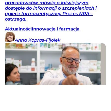
pracodawców mówią o łatwiejszym
dostępie do informacji o szczepieniach i
opiece farmaceutycznej. Prezes NRA –
ostrzega.
Aktualności
Innowacje i farmacja
Anna
Kopras-Fijołek