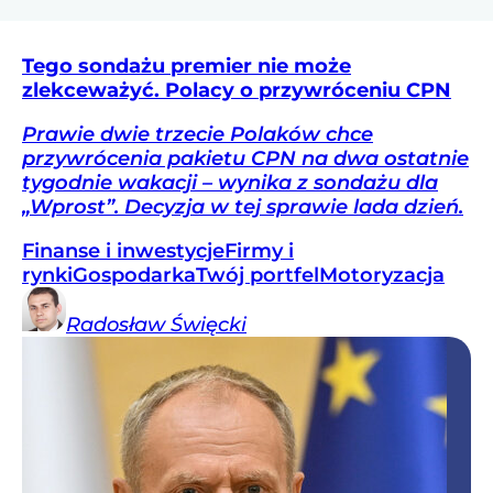
Tego sondażu premier nie może
zlekceważyć. Polacy o przywróceniu CPN
Prawie dwie trzecie Polaków chce
przywrócenia pakietu CPN na dwa ostatnie
tygodnie wakacji – wynika z sondażu dla
„Wprost”. Decyzja w tej sprawie lada dzień.
Finanse i inwestycje
Firmy i
rynki
Gospodarka
Twój portfel
Motoryzacja
Radosław
Święcki