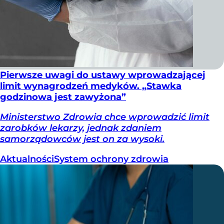
Pierwsze uwagi do ustawy wprowadzającej
limit wynagrodzeń medyków. „Stawka
godzinowa jest zawyżona”
Ministerstwo Zdrowia chce wprowadzić limit
zarobków lekarzy, jednak zdaniem
samorządowców jest on za wysoki.
Aktualności
System ochrony zdrowia