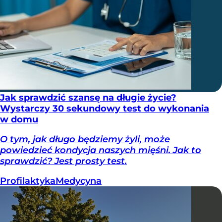
Jak sprawdzić szansę na długie życie?
Wystarczy 30 sekundowy test do wykonania
w domu
O tym, jak długo będziemy żyli, może
powiedzieć kondycja naszych mięśni. Jak to
sprawdzić? Jest prosty test.
Profilaktyka
Medycyna