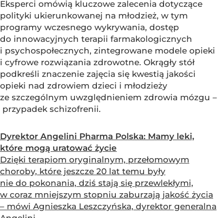
Eksperci omówią kluczowe zalecenia dotyczące
polityki ukierunkowanej na młodzież, w tym
programy wczesnego wykrywania, dostęp
do innowacyjnych terapii farmakologicznych
i psychospołecznych, zintegrowane modele opieki
i cyfrowe rozwiązania zdrowotne. Okrągły stół
podkreśli znaczenie zajęcia się kwestią jakości
opieki nad zdrowiem dzieci i młodzieży
ze szczególnym uwzględnieniem zdrowia mózgu –
przypadek schizofrenii.
Dyrektor Angelini Pharma Polska: Mamy leki,
które mogą uratować życie
Dzięki terapiom oryginalnym, przełomowym
choroby, które jeszcze 20 lat temu były
nie do pokonania, dziś stają się przewlekłymi,
w coraz mniejszym stopniu zaburzają jakość życia
– mówi Agnieszka Leszczyńska, dyrektor generalna