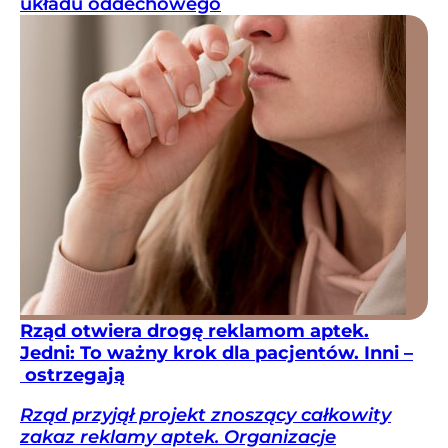
układu oddechowego
Rząd otwiera drogę reklamom aptek.
Jedni: To ważny krok dla pacjentów. Inni –
ostrzegają
Rząd przyjął projekt znoszący całkowity
zakaz reklamy aptek. Organizacje