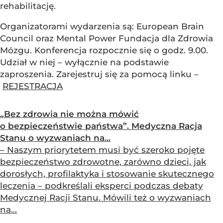
rehabilitację.
Organizatorami wydarzenia są: European Brain
Council oraz Mental Power Fundacja dla Zdrowia
Mózgu. Konferencja rozpocznie się o godz. 9.00.
Udział w niej – wyłącznie na podstawie
zaproszenia. Zarejestruj się za pomocą linku –
REJESTRACJA
„Bez zdrowia nie można mówić
o bezpieczeństwie państwa”. Medyczna Racja
Stanu o wyzwaniach na...
– Naszym priorytetem musi być szeroko pojęte
bezpieczeństwo zdrowotne, zarówno dzieci, jak
dorosłych, profilaktyka i stosowanie skutecznego
leczenia – podkreślali eksperci podczas debaty
Medycznej Racji Stanu. Mówili też o wyzwaniach
na...