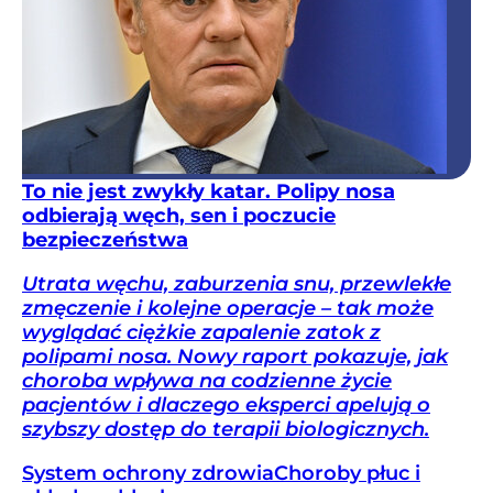
To nie jest zwykły katar. Polipy nosa
odbierają węch, sen i poczucie
bezpieczeństwa
Utrata węchu, zaburzenia snu, przewlekłe
zmęczenie i kolejne operacje – tak może
wyglądać ciężkie zapalenie zatok z
polipami nosa. Nowy raport pokazuje, jak
choroba wpływa na codzienne życie
pacjentów i dlaczego eksperci apelują o
szybszy dostęp do terapii biologicznych.
System ochrony zdrowia
Choroby płuc i