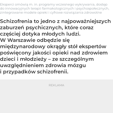
Eksperci omówią m. in. programy wczesnego wykrywania, dostęp
do innowacyjnych terapii farmakologicznych i psychospołecznych,
zintegrowane modele opieki i cyfrowe rozwiązania zdrowotne
Schizofrenia to jedno z najpoważniejszych
zaburzeń psychicznych, które coraz
częściej dotyka młodych ludzi.
W Warszawie odbędzie się
międzynarodowy okrągły stół ekspertów
poświęcony jakości opieki nad zdrowiem
dzieci i młodzieży – ze szczególnym
uwzględnieniem zdrowia mózgu
i przypadków schizofrenii.