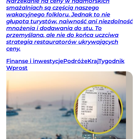
Narzekanie na ceny w nadmorskich
smażalniach są częścią naszego
wakacyjnego folkloru. Jednak to nie
głupota turystów, naiwność ani niezdolność
mnożenia i dodawania do stu. To
przemyślana, ale nie do końca uczciwa
strategia restauratorów ukrywających
ceny.
Finanse i inwestycje
Podróże
Kraj
Tygodnik
Wprost