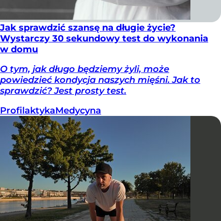
Jak sprawdzić szansę na długie życie?
Wystarczy 30 sekundowy test do wykonania
w domu
O tym, jak długo będziemy żyli, może
powiedzieć kondycja naszych mięśni. Jak to
sprawdzić? Jest prosty test.
Profilaktyka
Medycyna