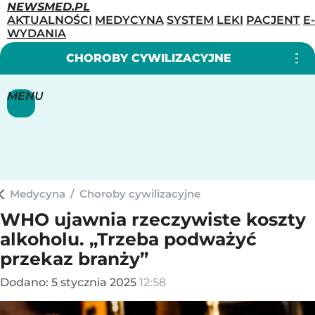
NEWSMED.PL
AKTUALNOŚCI
MEDYCYNA
SYSTEM
LEKI
PACJENT
E-
WYDANIA
CHOROBY CYWILIZACYJNE
MENU
Medycyna
/
Choroby cywilizacyjne
WHO ujawnia rzeczywiste koszty
alkoholu. „Trzeba podważyć
przekaz branży”
Dodano:
5
stycznia
2025
12:58