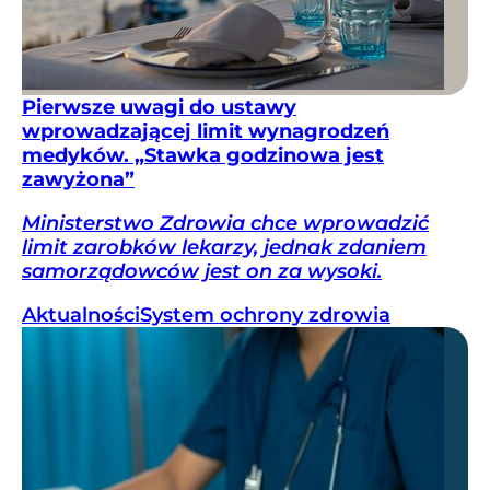
Pierwsze uwagi do ustawy
wprowadzającej limit wynagrodzeń
medyków. „Stawka godzinowa jest
zawyżona”
Ministerstwo Zdrowia chce wprowadzić
limit zarobków lekarzy, jednak zdaniem
samorządowców jest on za wysoki.
Aktualności
System ochrony zdrowia