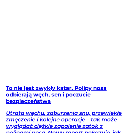
To nie jest zwykły katar. Polipy nosa
odbierają węch, sen i poczucie
bezpieczeństwa
Utrata węchu, zaburzenia snu, przewlekłe
zmęczenie i kolejne operacje – tak może
wyglądać ciężkie zapalenie zatok z
polipami nosa. Nowy raport pokazuje, jak