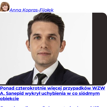
Anna
Kopras-Fijołek
Ponad czterokrotnie więcej przypadków WZW
A. Sanepid wykrył uchybienia w co siódmym
obiekcie