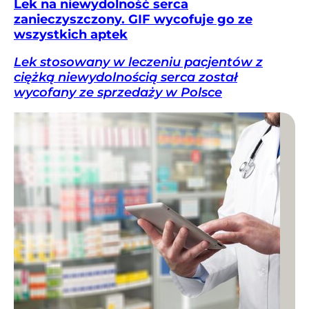
Lek na niewydolność serca
zanieczyszczony. GIF wycofuje go ze
wszystkich aptek
Lek stosowany w leczeniu pacjentów z
ciężką niewydolnością serca został
wycofany ze sprzedaży w Polsce