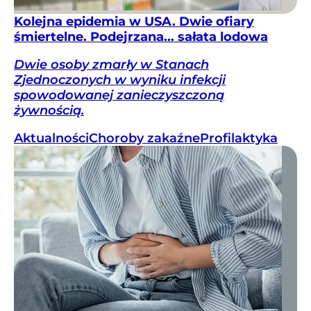
Kolejna epidemia w USA. Dwie ofiary
śmiertelne. Podejrzana... sałata lodowa
Dwie osoby zmarły w Stanach
Zjednoczonych w wyniku infekcji
spowodowanej zanieczyszczoną
żywnością.
Aktualności
Choroby zakaźne
Profilaktyka