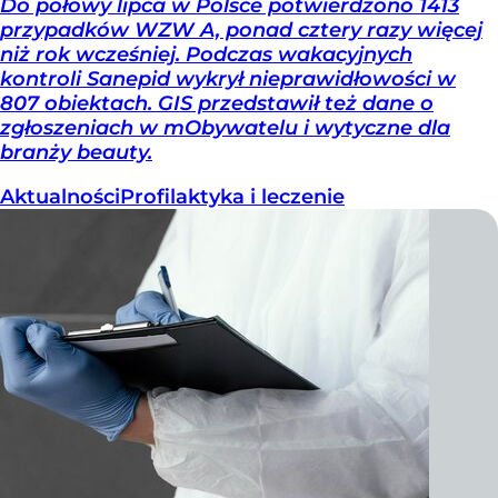
Do połowy lipca w Polsce potwierdzono 1413
przypadków WZW A, ponad cztery razy więcej
niż rok wcześniej. Podczas wakacyjnych
kontroli Sanepid wykrył nieprawidłowości w
807 obiektach. GIS przedstawił też dane o
zgłoszeniach w mObywatelu i wytyczne dla
branży beauty.
Aktualności
Profilaktyka i leczenie