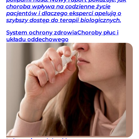
choroba wpływa na codzienne życie
pacjentów i dlaczego eksperci apelują o
szybszy dostęp do terapii biologicznych.
System ochrony zdrowia
Choroby płuc i
układu oddechowego