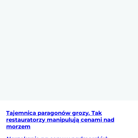
Tajemnica paragonów grozy. Tak
restauratorzy manipulują cenami nad
morzem