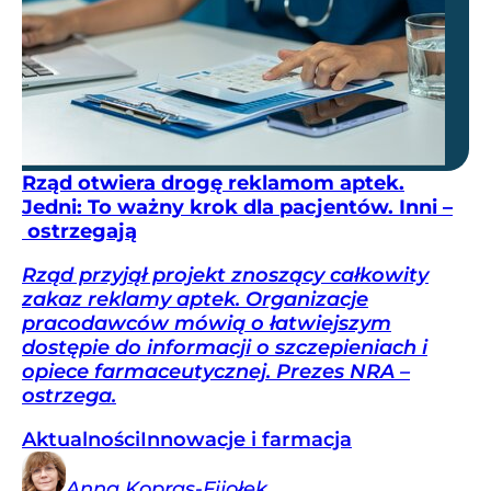
Rząd otwiera drogę reklamom aptek.
Jedni: To ważny krok dla pacjentów. Inni –
ostrzegają
Rząd przyjął projekt znoszący całkowity
zakaz reklamy aptek. Organizacje
pracodawców mówią o łatwiejszym
dostępie do informacji o szczepieniach i
opiece farmaceutycznej. Prezes NRA –
ostrzega.
Aktualności
Innowacje i farmacja
Anna
Kopras-Fijołek