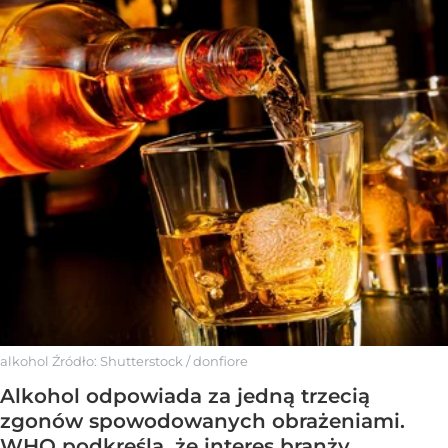
alkohol
Źródło:
Shutterstock
/
donfiore
Alkohol odpowiada za jedną trzecią
zgonów spowodowanych obrażeniami.
WHO podkreśla, że interes branży