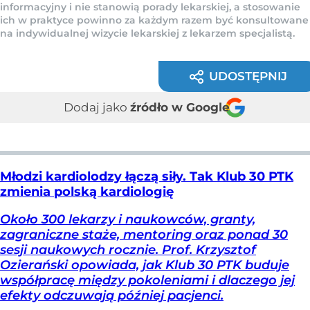
informacyjny i nie stanowią porady lekarskiej, a stosowanie
ich w praktyce powinno za każdym razem być konsultowane
na indywidualnej wizycie lekarskiej z lekarzem specjalistą.
UDOSTĘPNIJ
Dodaj jako
źródło w Google
Młodzi kardiolodzy łączą siły. Tak Klub 30 PTK
zmienia polską kardiologię
Około 300 lekarzy i naukowców, granty,
zagraniczne staże, mentoring oraz ponad 30
sesji naukowych rocznie. Prof. Krzysztof
Ozierański opowiada, jak Klub 30 PTK buduje
współpracę między pokoleniami i dlaczego jej
efekty odczuwają później pacjenci.