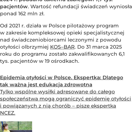
pacjentów
. Wartość refundacji świadczeń wyniosła
ponad 162 mln zł.
Od 2021 r. działa w Polsce pilotażowy program
w zakresie kompleksowej opieki specjalistycznej
nad świadczeniobiorcami leczonymi z powodu
otyłości olbrzymiej
KOS–BAR
. Do 31 marca 2025
roku do programu zostało zakwalifikowanych 6,1
tys. pacjentów w 19 ośrodkach.
Epidemia otyłości w Polsce. Ekspertka: Dlatego
tak ważna jest edukacja zdrowotna
Tylko wspólne wysiłki adresowane do całego
społeczeństwa mogą ograniczyć epidemię otyłości
i powiązanych z nią chorób – pisze ekspertka
NCEZ.