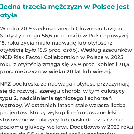
Jedna trzecia mężczyzn w Polsce jest
otyła
W roku 2019 według danych Głównego Urzędu
Statystycznego 56,6 proc. osób w Polsce powyżej
15. roku życia miało nadwagę lub otyłość (z
otyłością było 18,5 proc. osób). Według szacunków
NCD Risk Factor Collaboration w Polsce w 2025
roku z otyłością
zmaga się 25,9 proc. kobiet i 30,3
proc. mężczyzn w wieku 20 lat lub więcej.
NFZ podkreśla, że nadwaga i otyłość przyczyniają
się do rozwoju szeregu chorób, w tym
cukrzycy
typu 2, nadciśnienia tętniczego i schorzeń
wątroby.
W ostatnich latach stale wzrasta liczba
pacjentów, którzy wykupili refundowane leki
stosowane w cukrzycy lub paski do oznaczania
poziomu glukozy we krwi. Dodatkowo w 2023 roku
doszło do 5,5 tys. hospitalizacji u pacjentów