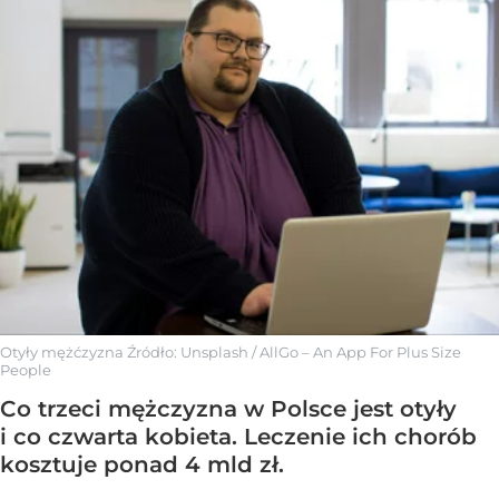
Otyły mężćzyzna
Źródło:
Unsplash
/
AllGo – An App For Plus Size
People
Co trzeci mężczyzna w Polsce jest otyły
i co czwarta kobieta. Leczenie ich chorób
kosztuje ponad 4 mld zł.