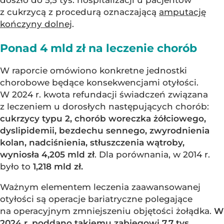
z cukrzycą z procedurą oznaczającą
amputację
kończyny dolnej
.
Ponad 4 mld zł na leczenie chorób
W raporcie omówiono konkretne jednostki
chorobowe będące konsekwencjami otyłości.
W 2024 r. kwota refundacji świadczeń związana
z leczeniem u dorosłych następujących chorób:
cukrzycy typu 2, chorób woreczka żółciowego,
dyslipidemii, bezdechu sennego, zwyrodnienia
kolan, nadciśnienia, stłuszczenia wątroby,
wyniosła 4,205 mld zł
. Dla porównania, w 2014 r.
było to
1,218 mld zł.
Ważnym elementem leczenia zaawansowanej
otyłości są operacje bariatryczne polegające
na operacyjnym zmniejszeniu objętości żołądka.
W
2024 r. poddano takiemu zabiegowi 7,7 tys.