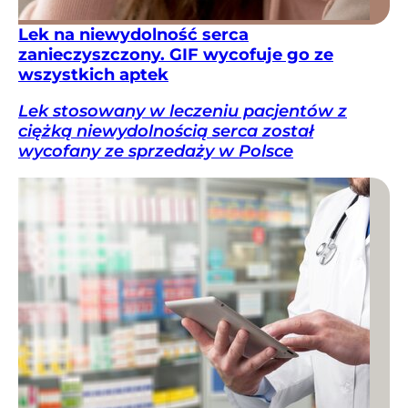
Lek na niewydolność serca
zanieczyszczony. GIF wycofuje go ze
wszystkich aptek
Lek stosowany w leczeniu pacjentów z
ciężką niewydolnością serca został
wycofany ze sprzedaży w Polsce