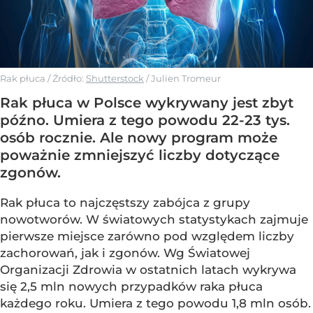
Rak płuca
/ Źródło:
Shutterstock
/
Julien Tromeur
Rak płuca w Polsce wykrywany jest zbyt
późno. Umiera z tego powodu 22-23 tys.
osób rocznie. Ale nowy program może
poważnie zmniejszyć liczby dotyczące
zgonów.
Rak płuca to najczęstszy zabójca z grupy
nowotworów. W światowych statystykach zajmuje
pierwsze miejsce zarówno pod względem liczby
zachorowań, jak i zgonów. Wg Światowej
Organizacji Zdrowia w ostatnich latach wykrywa
się 2,5 mln nowych przypadków raka płuca
każdego roku. Umiera z tego powodu 1,8 mln osób.