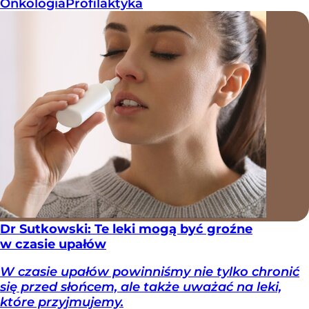
Onkologia
Profilaktyka
Dr Sutkowski: Te leki mogą być groźne
w czasie upałów
W czasie upałów powinniśmy nie tylko chronić
się przed słońcem, ale także uważać na leki,
które przyjmujemy.