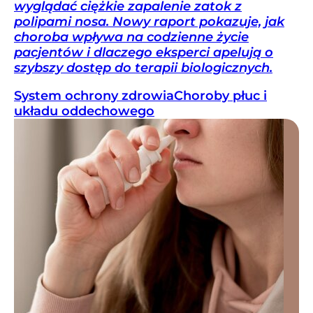
wyglądać ciężkie zapalenie zatok z
polipami nosa. Nowy raport pokazuje, jak
choroba wpływa na codzienne życie
pacjentów i dlaczego eksperci apelują o
szybszy dostęp do terapii biologicznych.
System ochrony zdrowia
Choroby płuc i
układu oddechowego