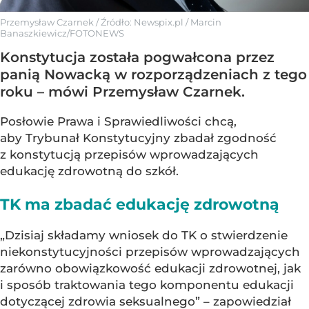
Przemysław Czarnek
/ Źródło:
Newspix.pl
/
Marcin
Banaszkiewicz/FOTONEWS
Konstytucja została pogwałcona przez
panią Nowacką w rozporządzeniach z tego
roku – mówi Przemysław Czarnek.
Posłowie Prawa i Sprawiedliwości chcą,
aby Trybunał Konstytucyjny zbadał zgodność
z konstytucją przepisów wprowadzających
edukację zdrowotną do szkół.
TK ma zbadać edukację zdrowotną
„Dzisiaj składamy wniosek do TK o stwierdzenie
niekonstytucyjności przepisów wprowadzających
zarówno obowiązkowość edukacji zdrowotnej, jak
i sposób traktowania tego komponentu edukacji
dotyczącej zdrowia seksualnego” – zapowiedział