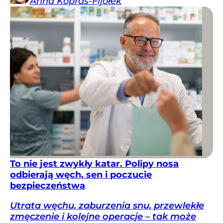
Anna
Kopras-Fijołek
To nie jest zwykły katar. Polipy nosa
odbierają węch, sen i poczucie
bezpieczeństwa
Utrata węchu, zaburzenia snu, przewlekłe
zmęczenie i kolejne operacje – tak może