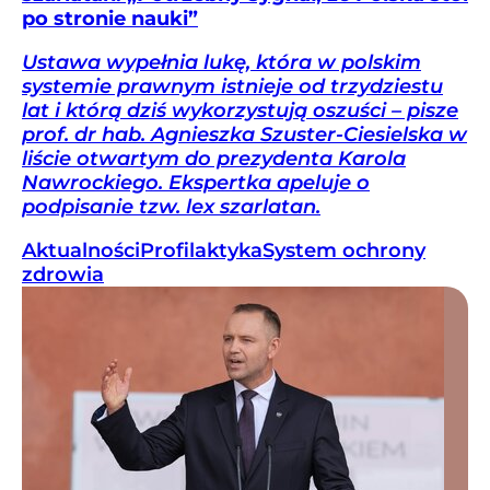
po stronie nauki”
Ustawa wypełnia lukę, która w polskim
systemie prawnym istnieje od trzydziestu
lat i którą dziś wykorzystują oszuści – pisze
prof. dr hab. Agnieszka Szuster-Ciesielska w
liście otwartym do prezydenta Karola
Nawrockiego. Ekspertka apeluje o
podpisanie tzw. lex szarlatan.
Aktualności
Profilaktyka
System ochrony
zdrowia