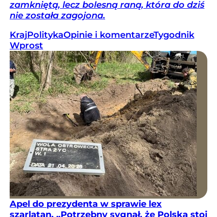
zamkniętą, lecz bolesną raną, która do dziś
nie została zagojona.
Kraj
Polityka
Opinie i komentarze
Tygodnik
Wprost
Apel do prezydenta w sprawie lex
szarlatan. „Potrzebny sygnał, że Polska stoi