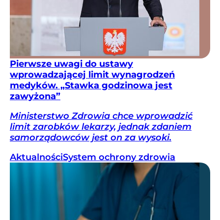
Pierwsze uwagi do ustawy
wprowadzającej limit wynagrodzeń
medyków. „Stawka godzinowa jest
zawyżona”
Ministerstwo Zdrowia chce wprowadzić
limit zarobków lekarzy, jednak zdaniem
samorządowców jest on za wysoki.
Aktualności
System ochrony zdrowia