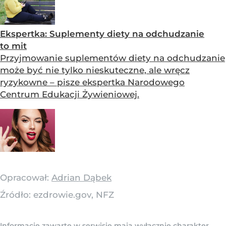
Ekspertka: Suplementy diety na odchudzanie
to mit
Przyjmowanie suplementów diety na odchudzanie
może być nie tylko nieskuteczne, ale wręcz
ryzykowne – pisze ekspertka Narodowego
Centrum Edukacji Żywieniowej.
Opracował:
Adrian Dąbek
Źródło:
ezdrowie.gov, NFZ
Informacje zawarte w serwisie mają wyłącznie charakter