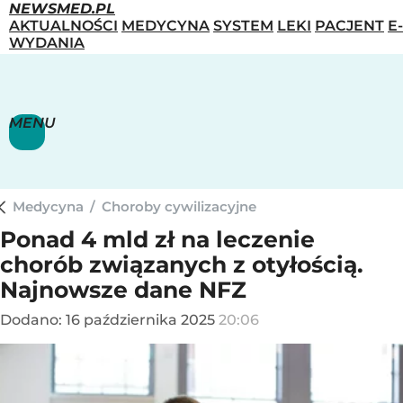
NEWSMED.PL
AKTUALNOŚCI
MEDYCYNA
SYSTEM
LEKI
PACJENT
E-
WYDANIA
MENU
Medycyna
/
Choroby cywilizacyjne
Ponad 4 mld zł na leczenie
chorób związanych z otyłością.
Najnowsze dane NFZ
Dodano:
16
października
2025
20:06