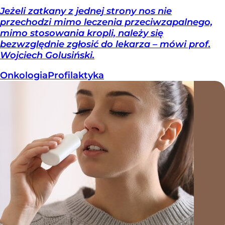
Jeżeli zatkany z jednej strony nos nie
przechodzi mimo leczenia przeciwzapalnego,
mimo stosowania kropli, należy się
bezwzględnie zgłosić do lekarza – mówi prof.
Wojciech Golusiński.
Onkologia
Profilaktyka