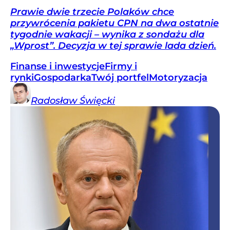
Prawie dwie trzecie Polaków chce
przywrócenia pakietu CPN na dwa ostatnie
tygodnie wakacji – wynika z sondażu dla
„Wprost”. Decyzja w tej sprawie lada dzień.
Finanse i inwestycje
Firmy i
rynki
Gospodarka
Twój portfel
Motoryzacja
Radosław
Święcki