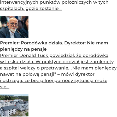
interwencyjnych punktów położniczych w tych
szpitalach, gdzie zostanie...
Premier: Porodówka działa. Dyrektor: Nie mam
pieniędzy na pensje
Premier Donald Tusk powiedział, że porodówka
w Lesku działa. W praktyce oddział jest zamknięty,
a szpital walczy o przetrwanie. „Nie mam pieniędzy
nawet na połowę pensji” – mówi dyrektor
i ostrzega, że bez pilnej pomocy sytuacja może
się...