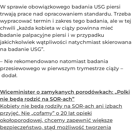
W sprawie obowiązkowego badania USG piersi
trwają prace nad opracowaniem standardu. Trzeba
wypracować termin i zakres tego badania, ale w tej
chwili „każda kobieta w ciąży powinna mieć
badanie palpacyjne piersi i w przypadku
jakichkolwiek wątpliwości natychmiast skierowana
na badanie USG”.
– Nie rekomendowano natomiast badania
przesiewowego w pierwszym trymestrze ciąży –
dodał.
Wiceminister o zamykanych porodówkach: „Polki
nie będą rodzić na SOR-ach”
Kobiety nie będą rodziły na SOR-ach ani izbach
przyjęć. Nie „cofamy” o 20 lat opieki
okołoporodowej, chcemy zapewnić większe
bezpieczeństwo, stąd możliwość tworzenia