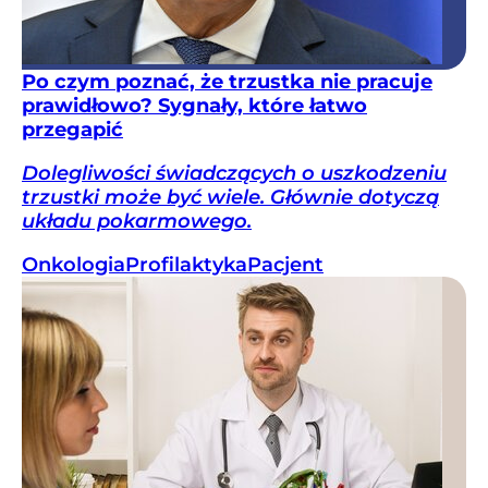
Po czym poznać, że trzustka nie pracuje
prawidłowo? Sygnały, które łatwo
przegapić
Dolegliwości świadczących o uszkodzeniu
trzustki może być wiele. Głównie dotyczą
układu pokarmowego.
Onkologia
Profilaktyka
Pacjent