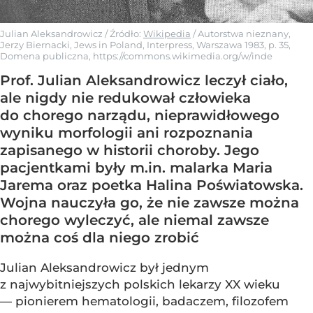
Julian Aleksandrowicz
/ Źródło:
Wikipedia
/
Autorstwa nieznany,
Jerzy Biernacki, Jews in Poland, Interpress, Warszawa 1983, p. 35,
Domena publiczna, https://commons.wikimedia.org/w/inde
Prof. Julian Aleksandrowicz leczył ciało,
ale nigdy nie redukował człowieka
do chorego narządu, nieprawidłowego
wyniku morfologii ani rozpoznania
zapisanego w historii choroby. Jego
pacjentkami były m.in. malarka Maria
Jarema oraz poetka Halina Poświatowska.
Wojna nauczyła go, że nie zawsze można
chorego wyleczyć, ale niemal zawsze
można coś dla niego zrobić
Julian Aleksandrowicz był jednym
z najwybitniejszych polskich lekarzy XX wieku
— pionierem hematologii, badaczem, filozofem