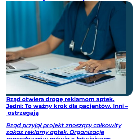
Rząd otwiera drogę reklamom aptek.
Jedni: To ważny krok dla pacjentów. Inni –
ostrzegają
Rząd przyjął projekt znoszący całkowity
zakaz reklamy aptek. Organizacje
pracodawców mówią o łatwiejszym