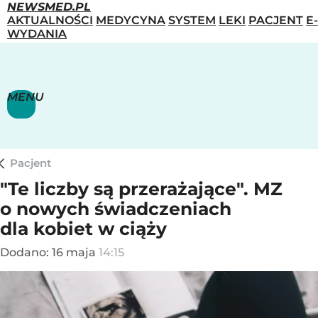
NEWSMED.PL
AKTUALNOŚCI
MEDYCYNA
SYSTEM
LEKI
PACJENT
E-
WYDANIA
MENU
Pacjent
"Te liczby są przerażające". MZ
o nowych świadczeniach
dla kobiet w ciąży
Dodano:
16
maja
14:15