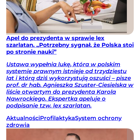
Apel do prezydenta w sprawie lex
szarlatan. „Potrzebny sygnał, że Polska stoi
po stronie nauki”
Ustawa wypełnia lukę, która w polskim
systemie prawnym istnieje od trzydziestu
lat i którą dziś wykorzystują oszuści – pisze
prof. dr hab. Agnieszka Szuster-Ciesielska w
liście otwartym do prezydenta Karola
Nawrockiego. Ekspertka apeluje o
podpisanie tzw. lex szarlatan.
Aktualności
Profilaktyka
System ochrony
zdrowia