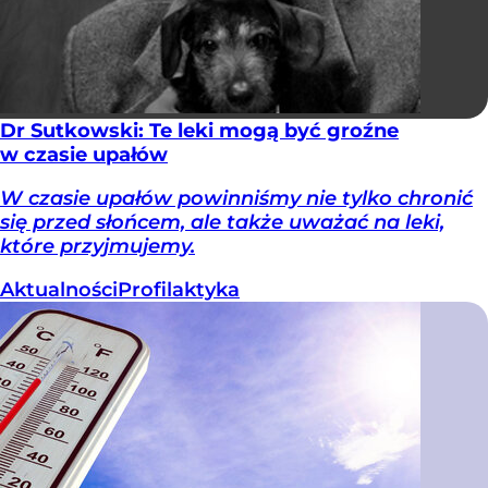
Dr Sutkowski: Te leki mogą być groźne
w czasie upałów
W czasie upałów powinniśmy nie tylko chronić
się przed słońcem, ale także uważać na leki,
które przyjmujemy.
Aktualności
Profilaktyka