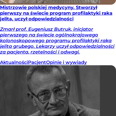
Mistrzowie polskiej medycyny. Stworzył
pierwszy na świecie program profilaktyki raka
jelita, uczył odpowiedzialności
Zmarł prof. Eugeniusz Butruk, inicjator
pierwszego na świecie ogólnokrajowego
kolonoskopowego programu profilaktyki raka
jelita grubego. Lekarzy uczył odpowiedzialności
za pacjenta, rzetelności i odwagi.
Aktualności
Pacjent
Opinie i wywiady