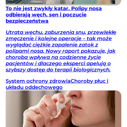
To nie jest zwykły katar. Polipy nosa
odbierają węch, sen i poczucie
bezpieczeństwa
Utrata węchu, zaburzenia snu, przewlekłe
zmęczenie i kolejne operacje – tak może
wyglądać ciężkie zapalenie zatok z
polipami nosa. Nowy raport pokazuje, jak
choroba wpływa na codzienne życie
pacjentów i dlaczego eksperci apelują o
szybszy dostęp do terapii biologicznych.
System ochrony zdrowia
Choroby płuc i
układu oddechowego