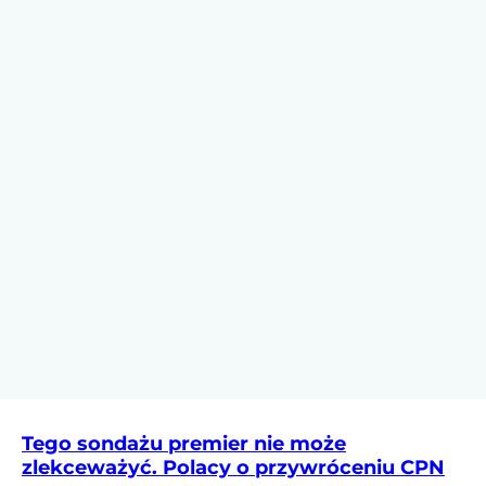
Tego sondażu premier nie może
zlekceważyć. Polacy o przywróceniu CPN